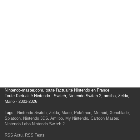
Nintendo-master.com, toute l'actualité Nintendo en France
Toute l'actualité Nintendo : Switch, Nintendo Switch 2, amiibo, Zelda,
Mario - 2003-2026
Tags :
Nintendo Switch
,
Zelda
,
Mario
,
Pokémon
,
Metroid
,
Xenoblade
,
Splatoon
,
Nintendo 3DS
,
Amiibo
,
My Nintendo
,
Cartoon Master
,
Nintendo Labo
Nintendo Switch 2
RSS Actu
,
RSS Tests