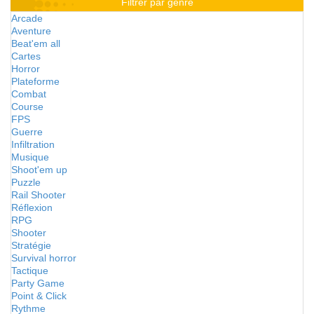
Filtrer par genre
Arcade
Aventure
Beat'em all
Cartes
Horror
Plateforme
Combat
Course
FPS
Guerre
Infiltration
Musique
Shoot'em up
Puzzle
Rail Shooter
Réflexion
RPG
Shooter
Stratégie
Survival horror
Tactique
Party Game
Point & Click
Rythme