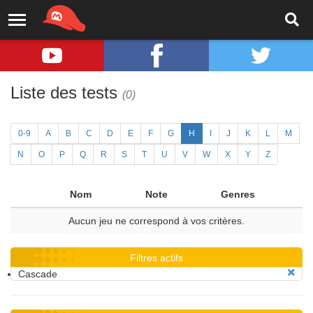
Liste des tests
(0)
0-9
A
B
C
D
E
F
G
H
I
J
K
L
M
N
O
P
Q
R
S
T
U
V
W
X
Y
Z
Nom
Note
Genres
Aucun jeu ne correspond à vos critères.
Filtres actifs
Cascade