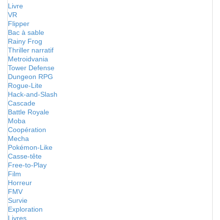
Livre
VR
Flipper
Bac à sable
Rainy Frog
Thriller narratif
Metroidvania
Tower Defense
Dungeon RPG
Rogue-Lite
Hack-and-Slash
Cascade
Battle Royale
Moba
Coopération
Mecha
Pokémon-Like
Casse-tête
Free-to-Play
Film
Horreur
FMV
Survie
Exploration
Livres