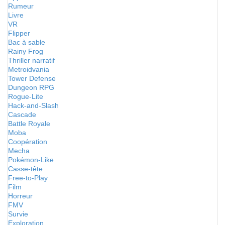
Rumeur
Livre
VR
Flipper
Bac à sable
Rainy Frog
Thriller narratif
Metroidvania
Tower Defense
Dungeon RPG
Rogue-Lite
Hack-and-Slash
Cascade
Battle Royale
Moba
Coopération
Mecha
Pokémon-Like
Casse-tête
Free-to-Play
Film
Horreur
FMV
Survie
Exploration