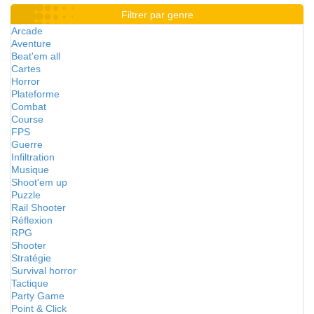
Filtrer par genre
Arcade
Aventure
Beat'em all
Cartes
Horror
Plateforme
Combat
Course
FPS
Guerre
Infiltration
Musique
Shoot'em up
Puzzle
Rail Shooter
Réflexion
RPG
Shooter
Stratégie
Survival horror
Tactique
Party Game
Point & Click