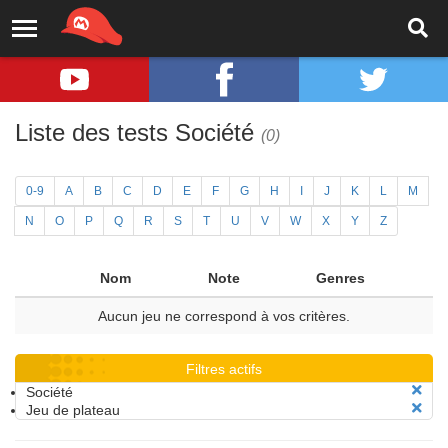
Liste des tests Société
(0)
0-9
A
B
C
D
E
F
G
H
I
J
K
L
M
N
O
P
Q
R
S
T
U
V
W
X
Y
Z
Nom
Note
Genres
Aucun jeu ne correspond à vos critères.
Filtres actifs
Société
Jeu de plateau