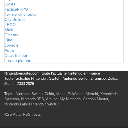
Livres
Tactical-RPG
Twin-stick shooter
City Builder
LEGO
Multi
Cinéma
Film
console
Autre
Deck Builder
Jeu de plateau
Nintendo-master.com, toute l'actualité Nintendo en France
Toute l'actualité Nintendo : Switch, Nintendo Switch 2, amiibo, Zelda,
Mario - 2003-2026
Tags :
Nintendo Switch
,
Zelda
,
Mario
,
Pokémon
,
Metroid
,
Xenoblade
,
Splatoon
,
Nintendo 3DS
,
Amiibo
,
My Nintendo
,
Cartoon Master
,
Nintendo Labo
Nintendo Switch 2
RSS Actu
,
RSS Tests