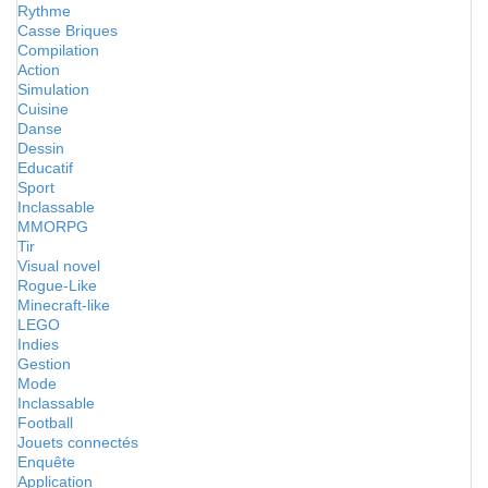
Rythme
Casse Briques
Compilation
Action
Simulation
Cuisine
Danse
Dessin
Educatif
Sport
Inclassable
MMORPG
Tir
Visual novel
Rogue-Like
Minecraft-like
LEGO
Indies
Gestion
Mode
Inclassable
Football
Jouets connectés
Enquête
Application