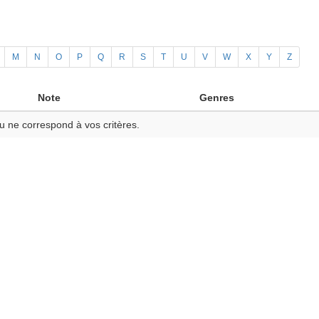
M
N
O
P
Q
R
S
T
U
V
W
X
Y
Z
Note
Genres
u ne correspond à vos critères.