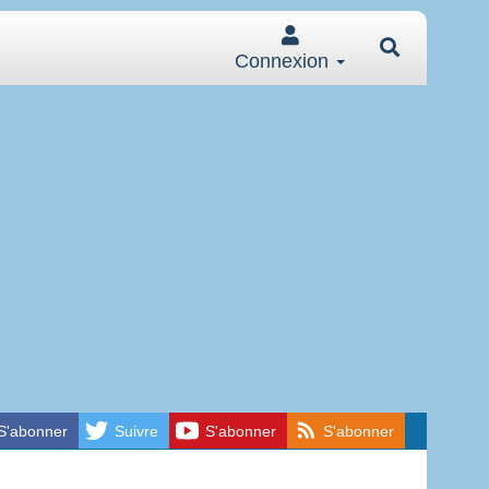
Connexion
S'abonner
Suivre
S'abonner
S'abonner