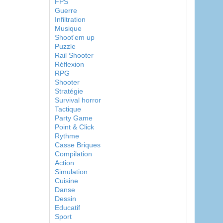
FPS
Guerre
Infiltration
Musique
Shoot'em up
Puzzle
Rail Shooter
Réflexion
RPG
Shooter
Stratégie
Survival horror
Tactique
Party Game
Point & Click
Rythme
Casse Briques
Compilation
Action
Simulation
Cuisine
Danse
Dessin
Educatif
Sport