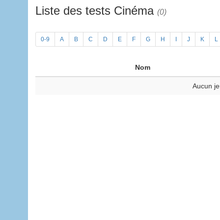
Liste des tests Cinéma
(0)
0-9
A
B
C
D
E
F
G
H
I
J
K
L
Nom
Aucun je