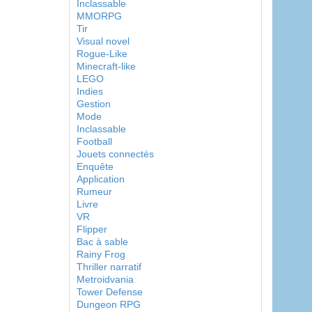
Inclassable
MMORPG
Tir
Visual novel
Rogue-Like
Minecraft-like
LEGO
Indies
Gestion
Mode
Inclassable
Football
Jouets connectés
Enquête
Application
Rumeur
Livre
VR
Flipper
Bac à sable
Rainy Frog
Thriller narratif
Metroidvania
Tower Defense
Dungeon RPG