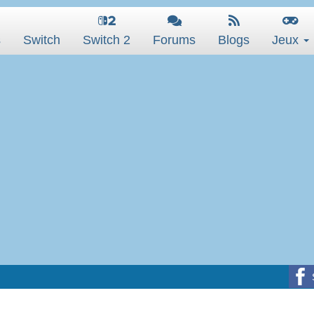
s
Switch
Switch 2
Forums
Blogs
Jeux