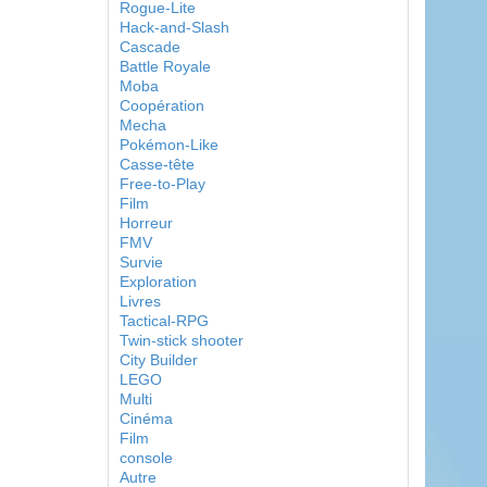
Rogue-Lite
Hack-and-Slash
Cascade
Battle Royale
Moba
Coopération
Mecha
Pokémon-Like
Casse-tête
Free-to-Play
Film
Horreur
FMV
Survie
Exploration
Livres
Tactical-RPG
Twin-stick shooter
City Builder
LEGO
Multi
Cinéma
Film
console
Autre