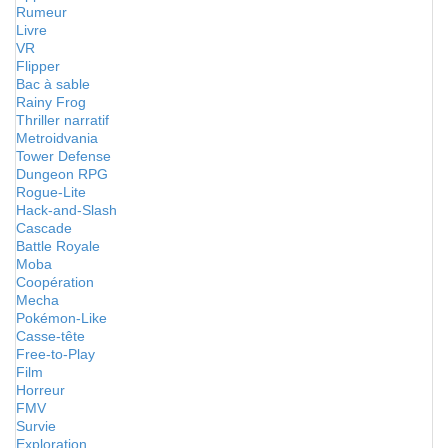
Rumeur
Livre
VR
Flipper
Bac à sable
Rainy Frog
Thriller narratif
Metroidvania
Tower Defense
Dungeon RPG
Rogue-Lite
Hack-and-Slash
Cascade
Battle Royale
Moba
Coopération
Mecha
Pokémon-Like
Casse-tête
Free-to-Play
Film
Horreur
FMV
Survie
Exploration