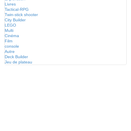
Livres
Tactical-RPG
Twin-stick shooter
City Builder
LEGO
Multi
Cinéma
Film
console
Autre
Deck Builder
Jeu de plateau