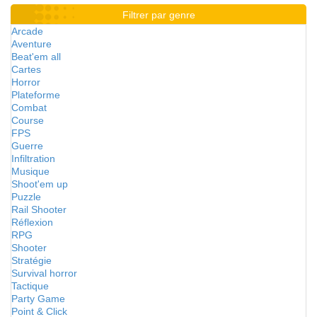
Filtrer par genre
Arcade
Aventure
Beat'em all
Cartes
Horror
Plateforme
Combat
Course
FPS
Guerre
Infiltration
Musique
Shoot'em up
Puzzle
Rail Shooter
Réflexion
RPG
Shooter
Stratégie
Survival horror
Tactique
Party Game
Point & Click