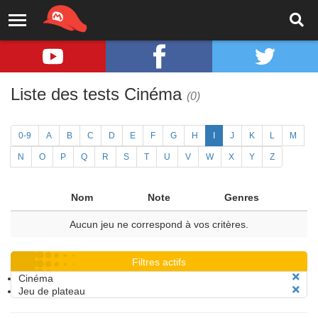
Liste des tests Cinéma
(0)
0-9
A
B
C
D
E
F
G
H
I
J
K
L
M
N
O
P
Q
R
S
T
U
V
W
X
Y
Z
Nom
Note
Genres
Aucun jeu ne correspond à vos critères.
Filtres actifs
Cinéma
Jeu de plateau