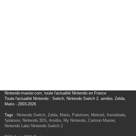
Nintendo-master.com, toute l'actualité Nintendo en France
Toute l'actualité Nintendo : Switch, Nintendo Switch 2, amiibo, Zelda,
Mario - 2003-2026
Tags :
Nintendo Switch
,
Zelda
,
Mario
,
Pokémon
,
Metroid
,
Xenoblade
,
Splatoon
,
Nintendo 3DS
,
Amiibo
,
My Nintendo
,
Cartoon Master
,
Nintendo Labo
Nintendo Switch 2