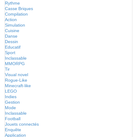
Rythme
Casse Briques
Compilation
Action
Simulation
Cuisine
Danse
Dessin
Educatif
Sport
Inclassable
MMORPG
Tir
Visual novel
Rogue-Like
Minecraft-like
LEGO
Indies
Gestion
Mode
Inclassable
Football
Jouets connectés
Enquête
Application