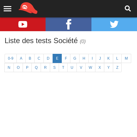
Liste des tests Société
(0)
0-9
A
B
C
D
E
F
G
H
I
J
K
L
M
N
O
P
Q
R
S
T
U
V
W
X
Y
Z