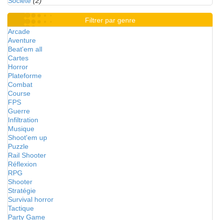
Société
(2)
Filtrer par genre
Arcade
Aventure
Beat'em all
Cartes
Horror
Plateforme
Combat
Course
FPS
Guerre
Infiltration
Musique
Shoot'em up
Puzzle
Rail Shooter
Réflexion
RPG
Shooter
Stratégie
Survival horror
Tactique
Party Game