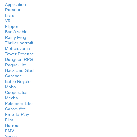
Application
Rumeur
Livre
VR
Flipper
Bac à sable
Rainy Frog
Thriller narratif
Metroidvania
Tower Defense
Dungeon RPG
Rogue-Lite
Hack-and-Slash
Cascade
Battle Royale
Moba
Coopération
Mecha
Pokémon-Like
Casse-tête
Free-to-Play
Film
Horreur
FMV
Survie