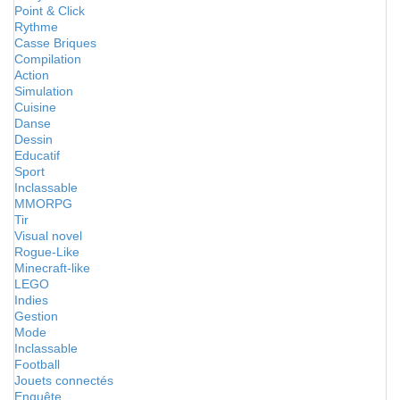
Point & Click
Rythme
Casse Briques
Compilation
Action
Simulation
Cuisine
Danse
Dessin
Educatif
Sport
Inclassable
MMORPG
Tir
Visual novel
Rogue-Like
Minecraft-like
LEGO
Indies
Gestion
Mode
Inclassable
Football
Jouets connectés
Enquête