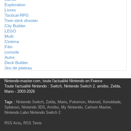
Exploration
Livres
Tactical-RPG
Twin-stick shooter
City Builder
LEGO
Multi
Cinéma
Film
console
Autre
Deck Builder
Jeu de plateau
Nintendo-master.com, toute l'actualité Nintendo en France
Toute l'actualité Nintendo : Switch, Nintendo Switch 2, amiibo, Zelda,
Mario - 2003-2026
Tags :
Nintendo Switch
,
Zelda
,
Mario
,
Pokémon
,
Metroid
,
Xenoblade
,
Splatoon
,
Nintendo 3DS
,
Amiibo
,
My Nintendo
,
Cartoon Master
,
Nintendo Labo
Nintendo Switch 2
RSS Actu
,
RSS Tests