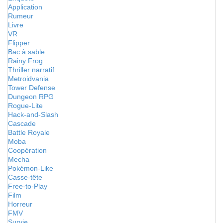
Application
Rumeur
Livre
VR
Flipper
Bac à sable
Rainy Frog
Thriller narratif
Metroidvania
Tower Defense
Dungeon RPG
Rogue-Lite
Hack-and-Slash
Cascade
Battle Royale
Moba
Coopération
Mecha
Pokémon-Like
Casse-tête
Free-to-Play
Film
Horreur
FMV
Survie