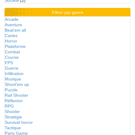
Société
(2)
Filtrer par genre
Arcade
Aventure
Beat'em all
Cartes
Horror
Plateforme
Combat
Course
FPS
Guerre
Infiltration
Musique
Shoot'em up
Puzzle
Rail Shooter
Réflexion
RPG
Shooter
Stratégie
Survival horror
Tactique
Party Game