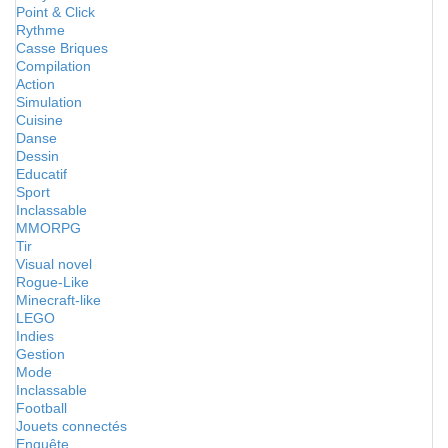
Point & Click
Rythme
Casse Briques
Compilation
Action
Simulation
Cuisine
Danse
Dessin
Educatif
Sport
Inclassable
MMORPG
Tir
Visual novel
Rogue-Like
Minecraft-like
LEGO
Indies
Gestion
Mode
Inclassable
Football
Jouets connectés
Enquête