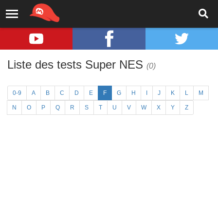
Liste des tests Super NES
(0)
0-9
A
B
C
D
E
F
G
H
I
J
K
L
M
N
O
P
Q
R
S
T
U
V
W
X
Y
Z