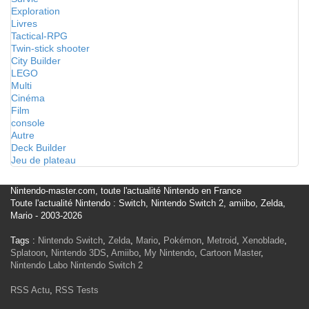
Exploration
Livres
Tactical-RPG
Twin-stick shooter
City Builder
LEGO
Multi
Cinéma
Film
console
Autre
Deck Builder
Jeu de plateau
Nintendo-master.com, toute l'actualité Nintendo en France
Toute l'actualité Nintendo : Switch, Nintendo Switch 2, amiibo, Zelda,
Mario - 2003-2026
Tags :
Nintendo Switch
,
Zelda
,
Mario
,
Pokémon
,
Metroid
,
Xenoblade
,
Splatoon
,
Nintendo 3DS
,
Amiibo
,
My Nintendo
,
Cartoon Master
,
Nintendo Labo
Nintendo Switch 2
RSS Actu
,
RSS Tests