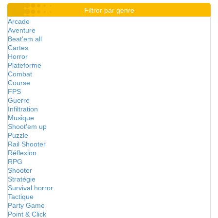
Filtrer par genre
Arcade
Aventure
Beat'em all
Cartes
Horror
Plateforme
Combat
Course
FPS
Guerre
Infiltration
Musique
Shoot'em up
Puzzle
Rail Shooter
Réflexion
RPG
Shooter
Stratégie
Survival horror
Tactique
Party Game
Point & Click