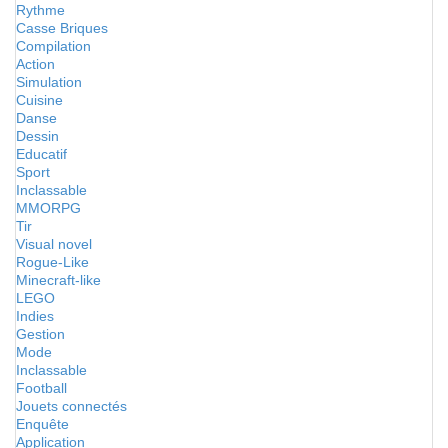
Rythme
Casse Briques
Compilation
Action
Simulation
Cuisine
Danse
Dessin
Educatif
Sport
Inclassable
MMORPG
Tir
Visual novel
Rogue-Like
Minecraft-like
LEGO
Indies
Gestion
Mode
Inclassable
Football
Jouets connectés
Enquête
Application