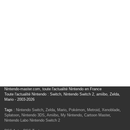
Nintendo-master.com, toute l'actualité Nintendo en France
Toute l'actualité Nintendo : Switch, Nintendo Switch 2, amiibo, Zelda,
Mario - 2003-2026
Tags :
Nintendo Switch
,
Zelda
,
Mario
,
Pokémon
,
Metroid
,
Xenoblade
,
Splatoon
,
Nintendo 3DS
,
Amiibo
,
My Nintendo
,
Cartoon Master
,
Nintendo Labo
Nintendo Switch 2