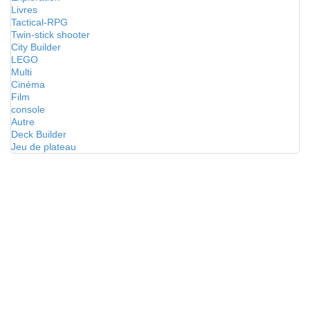
Livres
Tactical-RPG
Twin-stick shooter
City Builder
LEGO
Multi
Cinéma
Film
console
Autre
Deck Builder
Jeu de plateau