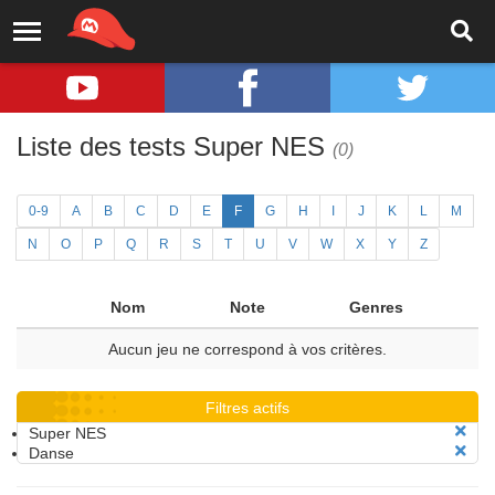
Liste des tests Super NES
(0)
0-9
A
B
C
D
E
F
G
H
I
J
K
L
M
N
O
P
Q
R
S
T
U
V
W
X
Y
Z
Nom
Note
Genres
Aucun jeu ne correspond à vos critères.
Filtres actifs
Super NES
Danse