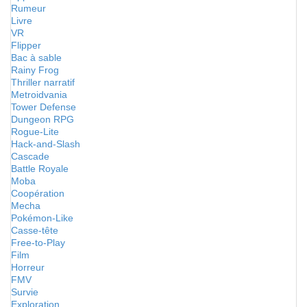
Rumeur
Livre
VR
Flipper
Bac à sable
Rainy Frog
Thriller narratif
Metroidvania
Tower Defense
Dungeon RPG
Rogue-Lite
Hack-and-Slash
Cascade
Battle Royale
Moba
Coopération
Mecha
Pokémon-Like
Casse-tête
Free-to-Play
Film
Horreur
FMV
Survie
Exploration