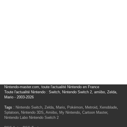
Nintendo-master.com, toute l'actualité Nintendo en France
Toute l'actualité Nintendo : Switch, Nintendo Switch 2, amiibo, Zelda,
Mario - 2003-2026
Tags :
Nintendo Switch
,
Zelda
,
Mario
,
Pokémon
,
Metroid
,
Xenoblade
,
Splatoon
,
Nintendo 3DS
,
Amiibo
,
My Nintendo
,
Cartoon Master
,
Nintendo Labo
Nintendo Switch 2