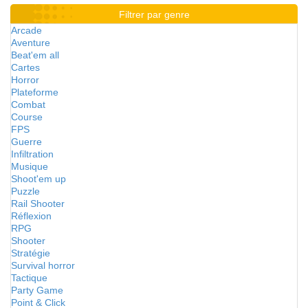
Filtrer par genre
Arcade
Aventure
Beat'em all
Cartes
Horror
Plateforme
Combat
Course
FPS
Guerre
Infiltration
Musique
Shoot'em up
Puzzle
Rail Shooter
Réflexion
RPG
Shooter
Stratégie
Survival horror
Tactique
Party Game
Point & Click