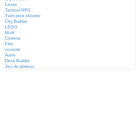
Livres
Tactical-RPG
Twin-stick shooter
City Builder
LEGO
Multi
Cinéma
Film
console
Autre
Deck Builder
Jeu de plateau