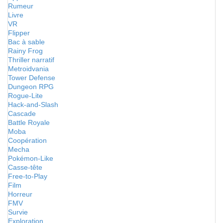
Rumeur
Livre
VR
Flipper
Bac à sable
Rainy Frog
Thriller narratif
Metroidvania
Tower Defense
Dungeon RPG
Rogue-Lite
Hack-and-Slash
Cascade
Battle Royale
Moba
Coopération
Mecha
Pokémon-Like
Casse-tête
Free-to-Play
Film
Horreur
FMV
Survie
Exploration