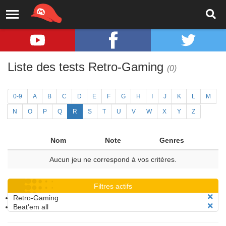
Liste des tests Retro-Gaming
(0)
0-9
A
B
C
D
E
F
G
H
I
J
K
L
M
N
O
P
Q
R
S
T
U
V
W
X
Y
Z
Nom
Note
Genres
Aucun jeu ne correspond à vos critères.
Filtres actifs
Retro-Gaming
Beat'em all