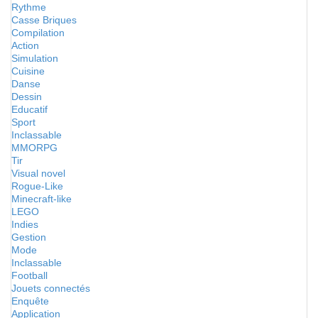
Rythme
Casse Briques
Compilation
Action
Simulation
Cuisine
Danse
Dessin
Educatif
Sport
Inclassable
MMORPG
Tir
Visual novel
Rogue-Like
Minecraft-like
LEGO
Indies
Gestion
Mode
Inclassable
Football
Jouets connectés
Enquête
Application