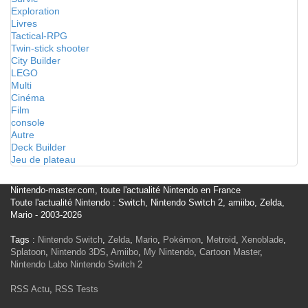
Exploration
Livres
Tactical-RPG
Twin-stick shooter
City Builder
LEGO
Multi
Cinéma
Film
console
Autre
Deck Builder
Jeu de plateau
Nintendo-master.com, toute l'actualité Nintendo en France
Toute l'actualité Nintendo : Switch, Nintendo Switch 2, amiibo, Zelda,
Mario - 2003-2026
Tags :
Nintendo Switch
,
Zelda
,
Mario
,
Pokémon
,
Metroid
,
Xenoblade
,
Splatoon
,
Nintendo 3DS
,
Amiibo
,
My Nintendo
,
Cartoon Master
,
Nintendo Labo
Nintendo Switch 2
RSS Actu
,
RSS Tests