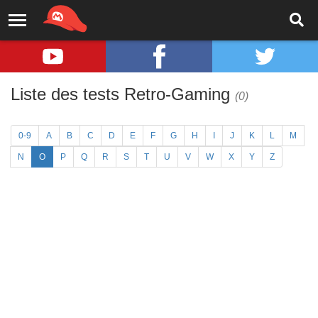
Liste des tests Retro-Gaming
(0)
0-9
A
B
C
D
E
F
G
H
I
J
K
L
M
N
O
P
Q
R
S
T
U
V
W
X
Y
Z