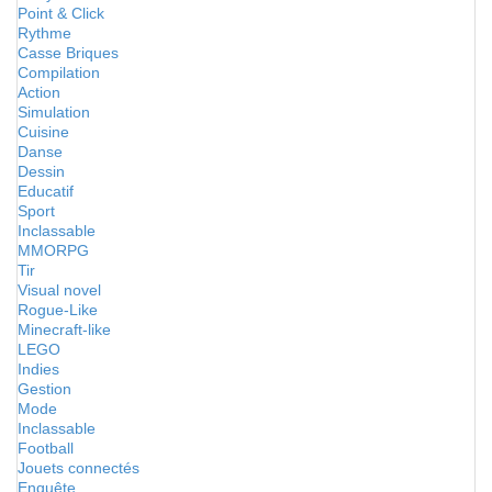
Point & Click
Rythme
Casse Briques
Compilation
Action
Simulation
Cuisine
Danse
Dessin
Educatif
Sport
Inclassable
MMORPG
Tir
Visual novel
Rogue-Like
Minecraft-like
LEGO
Indies
Gestion
Mode
Inclassable
Football
Jouets connectés
Enquête