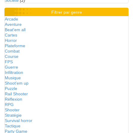
Société
(2)
Filtrer par genre
Arcade
Aventure
Beat'em all
Cartes
Horror
Plateforme
Combat
Course
FPS
Guerre
Infiltration
Musique
Shoot'em up
Puzzle
Rail Shooter
Réflexion
RPG
Shooter
Stratégie
Survival horror
Tactique
Party Game