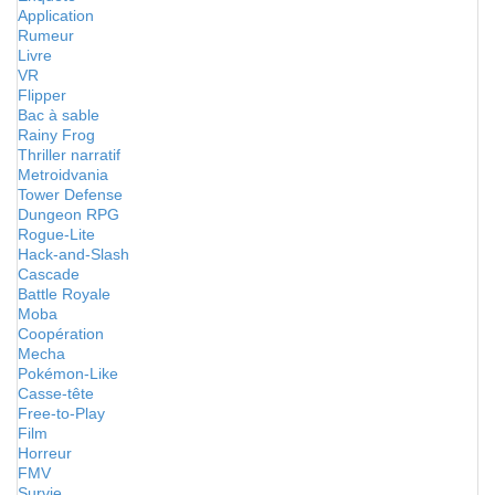
Application
Rumeur
Livre
VR
Flipper
Bac à sable
Rainy Frog
Thriller narratif
Metroidvania
Tower Defense
Dungeon RPG
Rogue-Lite
Hack-and-Slash
Cascade
Battle Royale
Moba
Coopération
Mecha
Pokémon-Like
Casse-tête
Free-to-Play
Film
Horreur
FMV
Survie