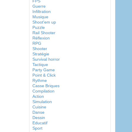
FPS
Guerre
Infiltration
Musique
Shoot'em up
Puzzle
Rail Shooter
Réflexion
RPG
Shooter
Stratégie
Survival horror
Tactique
Party Game
Point & Click
Rythme
Casse Briques
Compilation
Action
Simulation
Cuisine
Danse
Dessin
Educatif
Sport