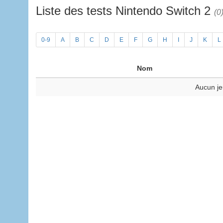
Liste des tests Nintendo Switch 2
(0
0-9
A
B
C
D
E
F
G
H
I
J
K
L
Nom
Aucun je