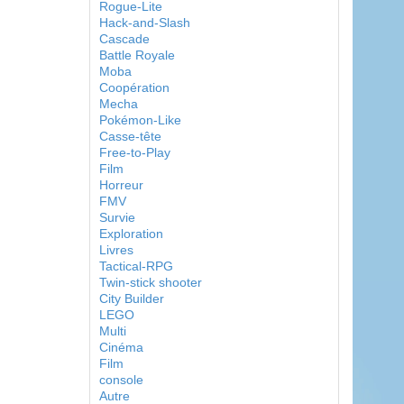
Rogue-Lite
Hack-and-Slash
Cascade
Battle Royale
Moba
Coopération
Mecha
Pokémon-Like
Casse-tête
Free-to-Play
Film
Horreur
FMV
Survie
Exploration
Livres
Tactical-RPG
Twin-stick shooter
City Builder
LEGO
Multi
Cinéma
Film
console
Autre