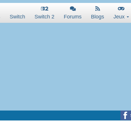
s
Switch
Switch 2
Forums
Blogs
Jeux