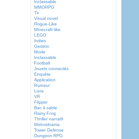
Inclassable
MMORPG
Tir
Visual novel
Rogue-Like
Minecraft-like
LEGO
Indies
Gestion
Mode
Inclassable
Football
Jouets connectés
Enquête
Application
Rumeur
Livre
VR
Flipper
Bac à sable
Rainy Frog
Thriller narratif
Metroidvania
Tower Defense
Dungeon RPG