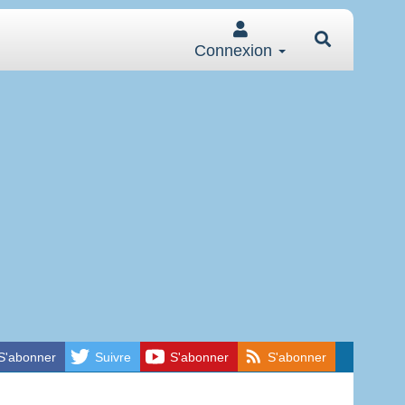
Connexion
S'abonner
Suivre
S'abonner
S'abonner