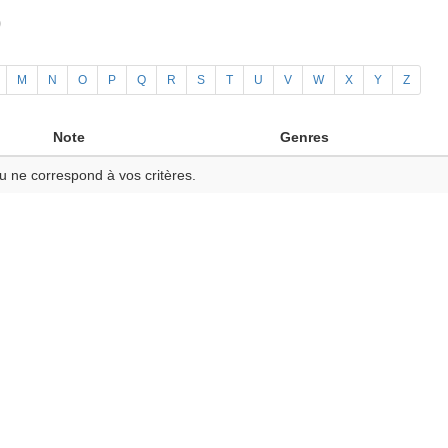
)
M
N
O
P
Q
R
S
T
U
V
W
X
Y
Z
Note
Genres
u ne correspond à vos critères.