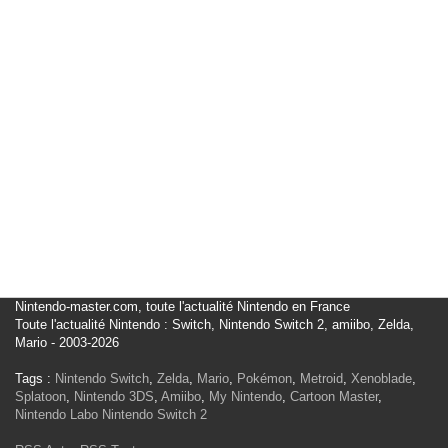
Nintendo-master.com, toute l'actualité Nintendo en France
Toute l'actualité Nintendo : Switch, Nintendo Switch 2, amiibo, Zelda,
Mario - 2003-2026
Tags :
Nintendo Switch
,
Zelda
,
Mario
,
Pokémon
,
Metroid
,
Xenoblade
,
Splatoon
,
Nintendo 3DS
,
Amiibo
,
My Nintendo
,
Cartoon Master
,
Nintendo Labo
Nintendo Switch 2