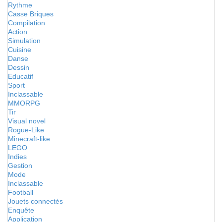
Rythme
Casse Briques
Compilation
Action
Simulation
Cuisine
Danse
Dessin
Educatif
Sport
Inclassable
MMORPG
Tir
Visual novel
Rogue-Like
Minecraft-like
LEGO
Indies
Gestion
Mode
Inclassable
Football
Jouets connectés
Enquête
Application