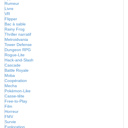
Rumeur
Livre
VR
Flipper
Bac à sable
Rainy Frog
Thriller narratif
Metroidvania
Tower Defense
Dungeon RPG
Rogue-Lite
Hack-and-Slash
Cascade
Battle Royale
Moba
Coopération
Mecha
Pokémon-Like
Casse-tête
Free-to-Play
Film
Horreur
FMV
Survie
Exploration