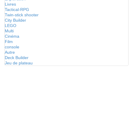
Livres
Tactical-RPG
Twin-stick shooter
City Builder
LEGO
Multi
Cinéma
Film
console
Autre
Deck Builder
Jeu de plateau