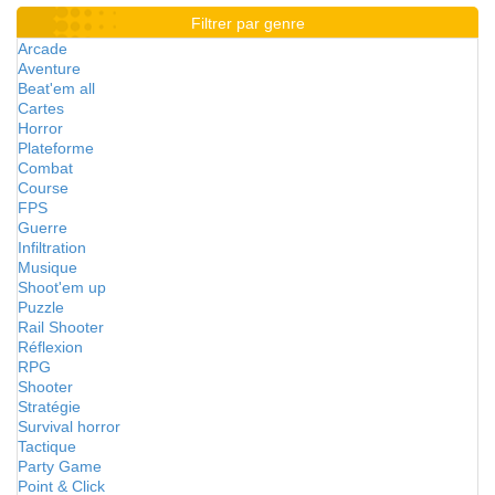
Filtrer par genre
Arcade
Aventure
Beat'em all
Cartes
Horror
Plateforme
Combat
Course
FPS
Guerre
Infiltration
Musique
Shoot'em up
Puzzle
Rail Shooter
Réflexion
RPG
Shooter
Stratégie
Survival horror
Tactique
Party Game
Point & Click