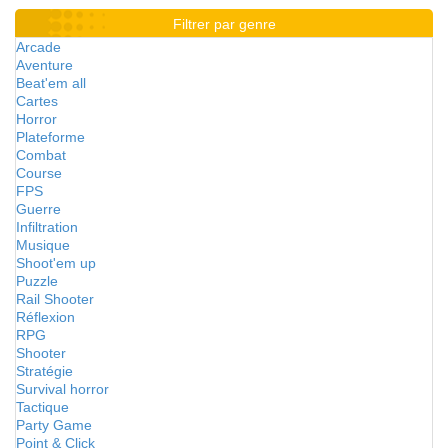
Filtrer par genre
Arcade
Aventure
Beat'em all
Cartes
Horror
Plateforme
Combat
Course
FPS
Guerre
Infiltration
Musique
Shoot'em up
Puzzle
Rail Shooter
Réflexion
RPG
Shooter
Stratégie
Survival horror
Tactique
Party Game
Point & Click