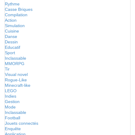
Rythme
Casse Briques
Compilation
Action
Simulation
Cuisine
Danse
Dessin
Educatif
Sport
Inclassable
MMORPG
Tir
Visual novel
Rogue-Like
Minecraft-like
LEGO
Indies
Gestion
Mode
Inclassable
Football
Jouets connectés
Enquête
Application