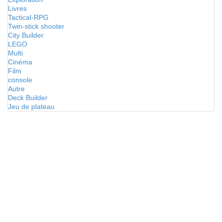
Livres
Tactical-RPG
Twin-stick shooter
City Builder
LEGO
Multi
Cinéma
Film
console
Autre
Deck Builder
Jeu de plateau