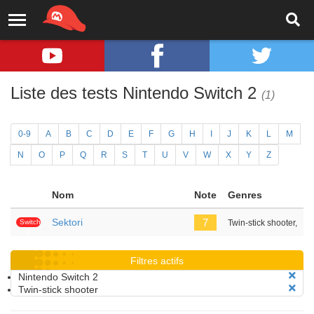
Liste des tests Nintendo Switch 2
(1)
0-9
A
B
C
D
E
F
G
H
I
J
K
L
M
N
O
P
Q
R
S
T
U
V
W
X
Y
Z
Nom
Note
Genres
Sektori
7
Switch
Twin-stick shooter,
2
Filtres actifs
Nintendo Switch 2
Twin-stick shooter