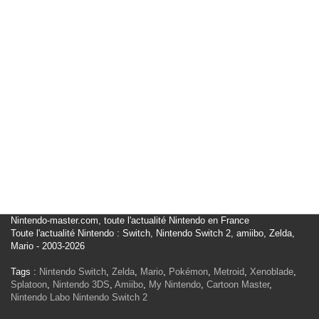
Nintendo-master.com, toute l'actualité Nintendo en France
Toute l'actualité Nintendo : Switch, Nintendo Switch 2, amiibo, Zelda,
Mario - 2003-2026
Tags :
Nintendo Switch
,
Zelda
,
Mario
,
Pokémon
,
Metroid
,
Xenoblade
,
Splatoon
,
Nintendo 3DS
,
Amiibo
,
My Nintendo
,
Cartoon Master
,
Nintendo Labo
Nintendo Switch 2