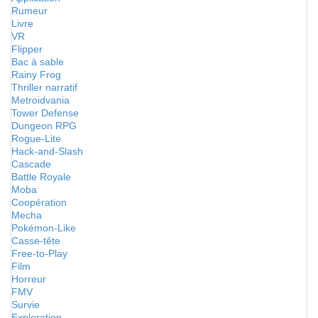
Rumeur
Livre
VR
Flipper
Bac à sable
Rainy Frog
Thriller narratif
Metroidvania
Tower Defense
Dungeon RPG
Rogue-Lite
Hack-and-Slash
Cascade
Battle Royale
Moba
Coopération
Mecha
Pokémon-Like
Casse-tête
Free-to-Play
Film
Horreur
FMV
Survie
Exploration