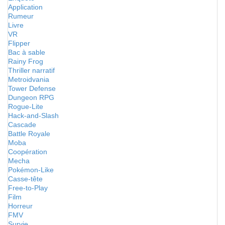
Application
Rumeur
Livre
VR
Flipper
Bac à sable
Rainy Frog
Thriller narratif
Metroidvania
Tower Defense
Dungeon RPG
Rogue-Lite
Hack-and-Slash
Cascade
Battle Royale
Moba
Coopération
Mecha
Pokémon-Like
Casse-tête
Free-to-Play
Film
Horreur
FMV
Survie