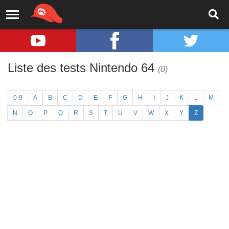
Liste des tests Nintendo 64
(0)
0-9
A
B
C
D
E
F
G
H
I
J
K
L
M
N
O
P
Q
R
S
T
U
V
W
X
Y
Z