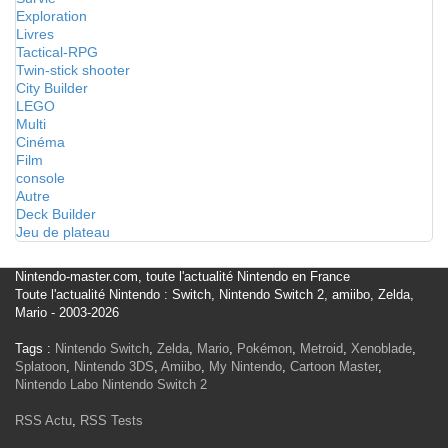
Exploration
Livres
Tactical-RPG
Twin-stick shooter
City Builder
LEGO
Multi
Cinéma
Film
console
Autre
Deck Builder
Jeu de plateau
Nintendo-master.com, toute l'actualité Nintendo en France
Toute l'actualité Nintendo : Switch, Nintendo Switch 2, amiibo, Zelda,
Mario - 2003-2026
Tags :
Nintendo Switch
,
Zelda
,
Mario
,
Pokémon
,
Metroid
,
Xenoblade
,
Splatoon
,
Nintendo 3DS
,
Amiibo
,
My Nintendo
,
Cartoon Master
,
Nintendo Labo
Nintendo Switch 2
RSS Actu
,
RSS Tests