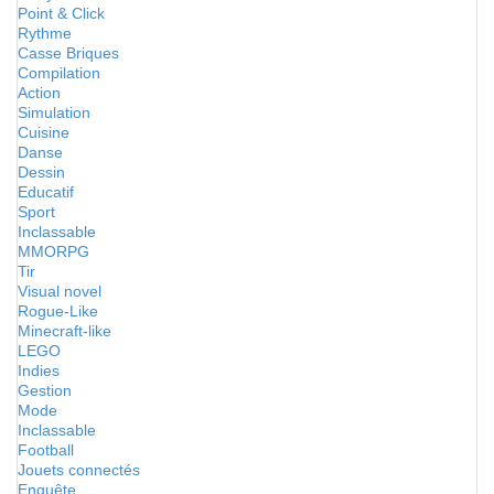
Point & Click
Rythme
Casse Briques
Compilation
Action
Simulation
Cuisine
Danse
Dessin
Educatif
Sport
Inclassable
MMORPG
Tir
Visual novel
Rogue-Like
Minecraft-like
LEGO
Indies
Gestion
Mode
Inclassable
Football
Jouets connectés
Enquête