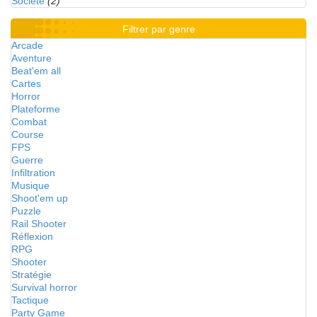
Société
(2)
Filtrer par genre
Arcade
Aventure
Beat'em all
Cartes
Horror
Plateforme
Combat
Course
FPS
Guerre
Infiltration
Musique
Shoot'em up
Puzzle
Rail Shooter
Réflexion
RPG
Shooter
Stratégie
Survival horror
Tactique
Party Game