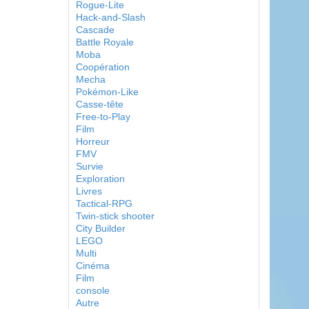
Rogue-Lite
Hack-and-Slash
Cascade
Battle Royale
Moba
Coopération
Mecha
Pokémon-Like
Casse-tête
Free-to-Play
Film
Horreur
FMV
Survie
Exploration
Livres
Tactical-RPG
Twin-stick shooter
City Builder
LEGO
Multi
Cinéma
Film
console
Autre