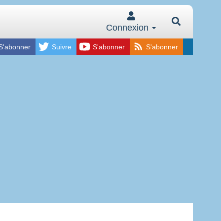
Connexion
S'abonner
Suivre
S'abonner
S'abonner