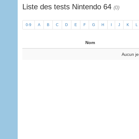
Liste des tests Nintendo 64
(0)
0-9
A
B
C
D
E
F
G
H
I
J
K
L
Nom
Aucun je