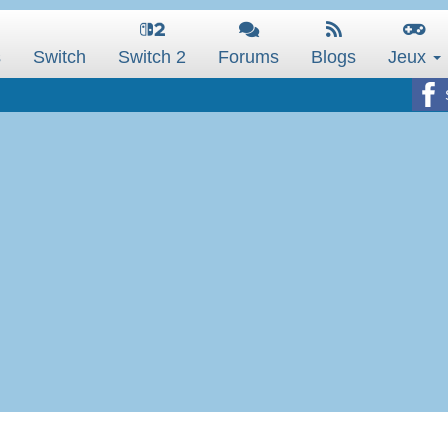
s
Switch
Switch 2
Forums
Blogs
Jeux