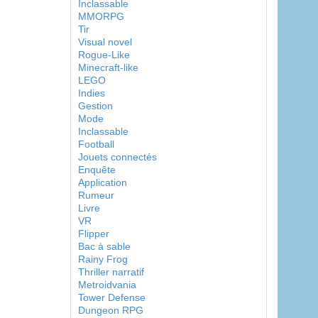
Inclassable
MMORPG
Tir
Visual novel
Rogue-Like
Minecraft-like
LEGO
Indies
Gestion
Mode
Inclassable
Football
Jouets connectés
Enquête
Application
Rumeur
Livre
VR
Flipper
Bac à sable
Rainy Frog
Thriller narratif
Metroidvania
Tower Defense
Dungeon RPG