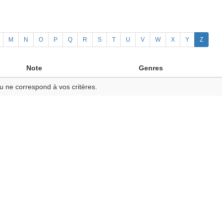
M
N
O
P
Q
R
S
T
U
V
W
X
Y
Z
Note
Genres
u ne correspond à vos critères.