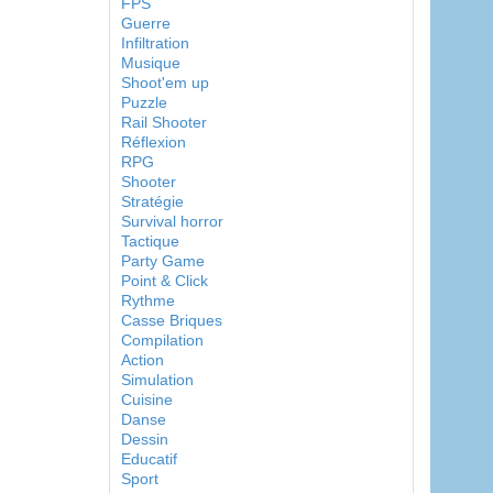
FPS
Guerre
Infiltration
Musique
Shoot'em up
Puzzle
Rail Shooter
Réflexion
RPG
Shooter
Stratégie
Survival horror
Tactique
Party Game
Point & Click
Rythme
Casse Briques
Compilation
Action
Simulation
Cuisine
Danse
Dessin
Educatif
Sport