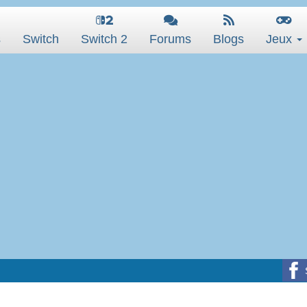
s
Switch
Switch 2
Forums
Blogs
Jeux