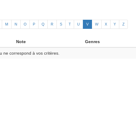
M
N
O
P
Q
R
S
T
U
V
W
X
Y
Z
Note
Genres
u ne correspond à vos critères.