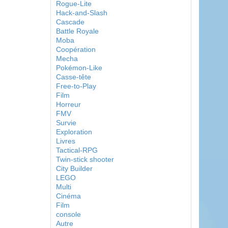
Rogue-Lite
Hack-and-Slash
Cascade
Battle Royale
Moba
Coopération
Mecha
Pokémon-Like
Casse-tête
Free-to-Play
Film
Horreur
FMV
Survie
Exploration
Livres
Tactical-RPG
Twin-stick shooter
City Builder
LEGO
Multi
Cinéma
Film
console
Autre