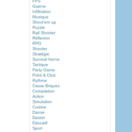
FPS
Guerre
Infiltration
Musique
Shoot'em up
Puzzle
Rail Shooter
Réflexion
RPG
Shooter
Stratégie
Survival horror
Tactique
Party Game
Point & Click
Rythme
Casse Briques
Compilation
Action
Simulation
Cuisine
Danse
Dessin
Educatif
Sport