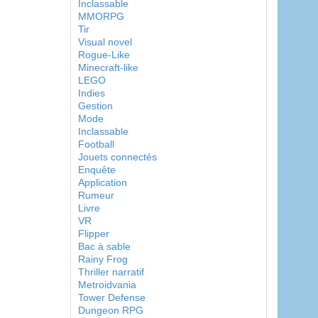
Inclassable
MMORPG
Tir
Visual novel
Rogue-Like
Minecraft-like
LEGO
Indies
Gestion
Mode
Inclassable
Football
Jouets connectés
Enquête
Application
Rumeur
Livre
VR
Flipper
Bac à sable
Rainy Frog
Thriller narratif
Metroidvania
Tower Defense
Dungeon RPG