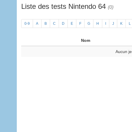
Liste des tests Nintendo 64
(0)
0-9
A
B
C
D
E
F
G
H
I
J
K
L
Nom
Aucun je