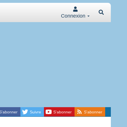
Connexion
S'abonner
Suivre
S'abonner
S'abonner