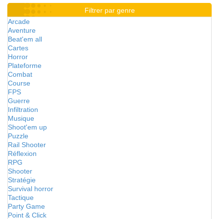
Filtrer par genre
Arcade
Aventure
Beat'em all
Cartes
Horror
Plateforme
Combat
Course
FPS
Guerre
Infiltration
Musique
Shoot'em up
Puzzle
Rail Shooter
Réflexion
RPG
Shooter
Stratégie
Survival horror
Tactique
Party Game
Point & Click