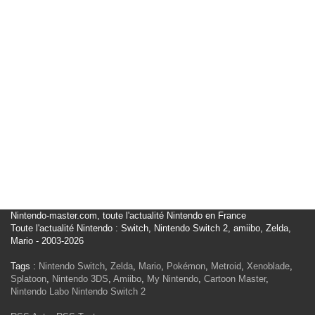
Nintendo-master.com, toute l'actualité Nintendo en France
Toute l'actualité Nintendo : Switch, Nintendo Switch 2, amiibo, Zelda,
Mario - 2003-2026
Tags :
Nintendo Switch
,
Zelda
,
Mario
,
Pokémon
,
Metroid
,
Xenoblade
,
Splatoon
,
Nintendo 3DS
,
Amiibo
,
My Nintendo
,
Cartoon Master
,
Nintendo Labo
Nintendo Switch 2