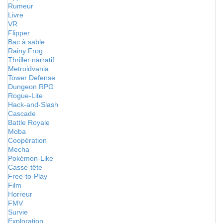
Rumeur
Livre
VR
Flipper
Bac à sable
Rainy Frog
Thriller narratif
Metroidvania
Tower Defense
Dungeon RPG
Rogue-Lite
Hack-and-Slash
Cascade
Battle Royale
Moba
Coopération
Mecha
Pokémon-Like
Casse-tête
Free-to-Play
Film
Horreur
FMV
Survie
Exploration