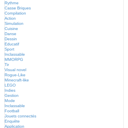
Rythme
Casse Briques
Compilation
Action
Simulation
Cuisine
Danse
Dessin
Educatif
Sport
Inclassable
MMORPG
Tir
Visual novel
Rogue-Like
Minecraft-like
LEGO
Indies
Gestion
Mode
Inclassable
Football
Jouets connectés
Enquête
Application