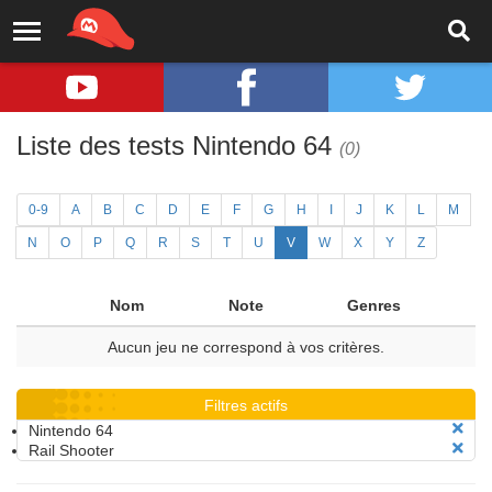
Liste des tests Nintendo 64
(0)
0-9
A
B
C
D
E
F
G
H
I
J
K
L
M
N
O
P
Q
R
S
T
U
V
W
X
Y
Z
Nom
Note
Genres
Aucun jeu ne correspond à vos critères.
Filtres actifs
Nintendo 64
Rail Shooter