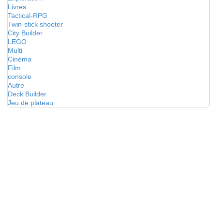
Livres
Tactical-RPG
Twin-stick shooter
City Builder
LEGO
Multi
Cinéma
Film
console
Autre
Deck Builder
Jeu de plateau