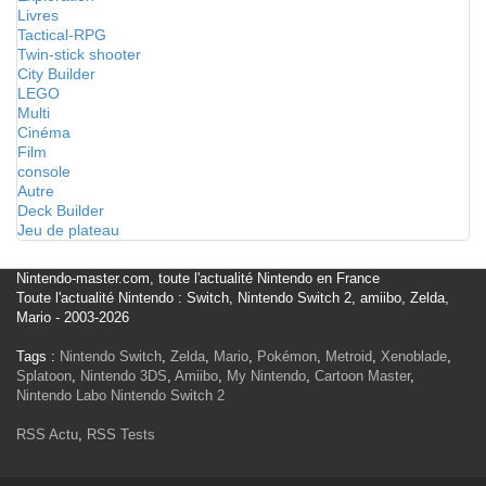
Livres
Tactical-RPG
Twin-stick shooter
City Builder
LEGO
Multi
Cinéma
Film
console
Autre
Deck Builder
Jeu de plateau
Nintendo-master.com, toute l'actualité Nintendo en France
Toute l'actualité Nintendo : Switch, Nintendo Switch 2, amiibo, Zelda,
Mario - 2003-2026
Tags :
Nintendo Switch
,
Zelda
,
Mario
,
Pokémon
,
Metroid
,
Xenoblade
,
Splatoon
,
Nintendo 3DS
,
Amiibo
,
My Nintendo
,
Cartoon Master
,
Nintendo Labo
Nintendo Switch 2
RSS Actu
,
RSS Tests