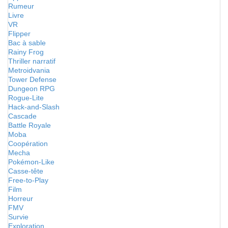
Rumeur
Livre
VR
Flipper
Bac à sable
Rainy Frog
Thriller narratif
Metroidvania
Tower Defense
Dungeon RPG
Rogue-Lite
Hack-and-Slash
Cascade
Battle Royale
Moba
Coopération
Mecha
Pokémon-Like
Casse-tête
Free-to-Play
Film
Horreur
FMV
Survie
Exploration