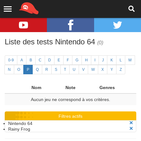
Liste des tests Nintendo 64
(0)
0-9
A
B
C
D
E
F
G
H
I
J
K
L
M
N
O
P
Q
R
S
T
U
V
W
X
Y
Z
Nom
Note
Genres
Aucun jeu ne correspond à vos critères.
Filtres actifs
Nintendo 64
Rainy Frog