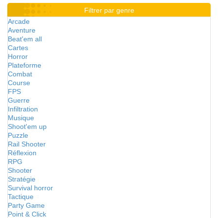
Filtrer par genre
Arcade
Aventure
Beat'em all
Cartes
Horror
Plateforme
Combat
Course
FPS
Guerre
Infiltration
Musique
Shoot'em up
Puzzle
Rail Shooter
Réflexion
RPG
Shooter
Stratégie
Survival horror
Tactique
Party Game
Point & Click