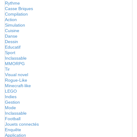
Rythme
Casse Briques
Compilation
Action
Simulation
Cuisine
Danse
Dessin
Educatif
Sport
Inclassable
MMORPG
Tir
Visual novel
Rogue-Like
Minecraft-like
LEGO
Indies
Gestion
Mode
Inclassable
Football
Jouets connectés
Enquête
Application