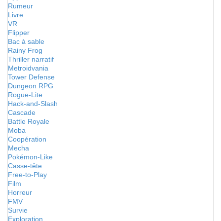
Rumeur
Livre
VR
Flipper
Bac à sable
Rainy Frog
Thriller narratif
Metroidvania
Tower Defense
Dungeon RPG
Rogue-Lite
Hack-and-Slash
Cascade
Battle Royale
Moba
Coopération
Mecha
Pokémon-Like
Casse-tête
Free-to-Play
Film
Horreur
FMV
Survie
Exploration