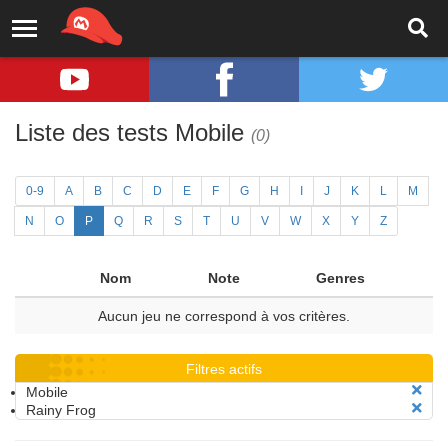
Liste des tests Mobile
(0)
0-9
A
B
C
D
E
F
G
H
I
J
K
L
M
N
O
P
Q
R
S
T
U
V
W
X
Y
Z
Nom
Note
Genres
Aucun jeu ne correspond à vos critères.
Filtres actifs
Mobile
Rainy Frog