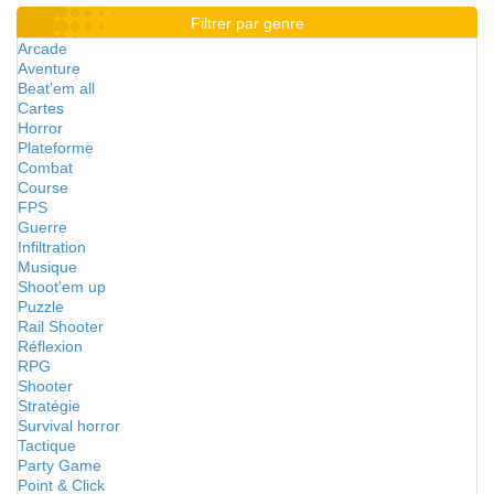
Filtrer par genre
Arcade
Aventure
Beat'em all
Cartes
Horror
Plateforme
Combat
Course
FPS
Guerre
Infiltration
Musique
Shoot'em up
Puzzle
Rail Shooter
Réflexion
RPG
Shooter
Stratégie
Survival horror
Tactique
Party Game
Point & Click