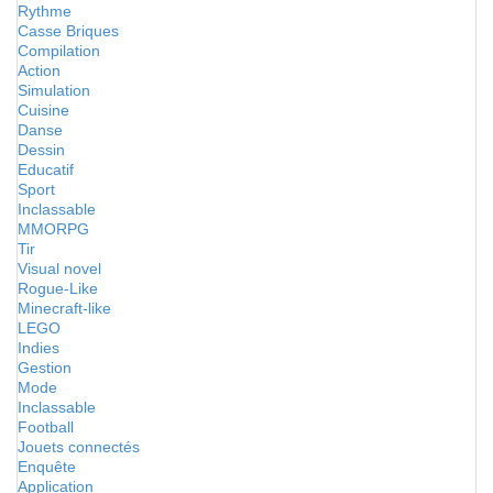
Rythme
Casse Briques
Compilation
Action
Simulation
Cuisine
Danse
Dessin
Educatif
Sport
Inclassable
MMORPG
Tir
Visual novel
Rogue-Like
Minecraft-like
LEGO
Indies
Gestion
Mode
Inclassable
Football
Jouets connectés
Enquête
Application