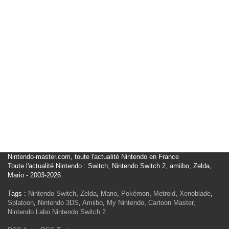
Nintendo-master.com, toute l'actualité Nintendo en France
Toute l'actualité Nintendo : Switch, Nintendo Switch 2, amiibo, Zelda,
Mario - 2003-2026
Tags :
Nintendo Switch
,
Zelda
,
Mario
,
Pokémon
,
Metroid
,
Xenoblade
,
Splatoon
,
Nintendo 3DS
,
Amiibo
,
My Nintendo
,
Cartoon Master
,
Nintendo Labo
Nintendo Switch 2