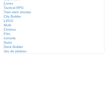
Livres
Tactical-RPG
Twin-stick shooter
City Builder
LEGO
Multi
Cinéma
Film
console
Autre
Deck Builder
Jeu de plateau