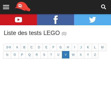
Liste des tests LEGO
(0)
0-9
A
B
C
D
E
F
G
H
I
J
K
L
M
N
O
P
Q
R
S
T
U
V
W
X
Y
Z