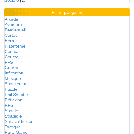
Société
(2)
Filtrer par genre
Arcade
Aventure
Beat'em all
Cartes
Horror
Plateforme
Combat
Course
FPS
Guerre
Infiltration
Musique
Shoot'em up
Puzzle
Rail Shooter
Réflexion
RPG
Shooter
Stratégie
Survival horror
Tactique
Party Game