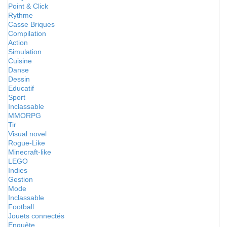
Point & Click
Rythme
Casse Briques
Compilation
Action
Simulation
Cuisine
Danse
Dessin
Educatif
Sport
Inclassable
MMORPG
Tir
Visual novel
Rogue-Like
Minecraft-like
LEGO
Indies
Gestion
Mode
Inclassable
Football
Jouets connectés
Enquête