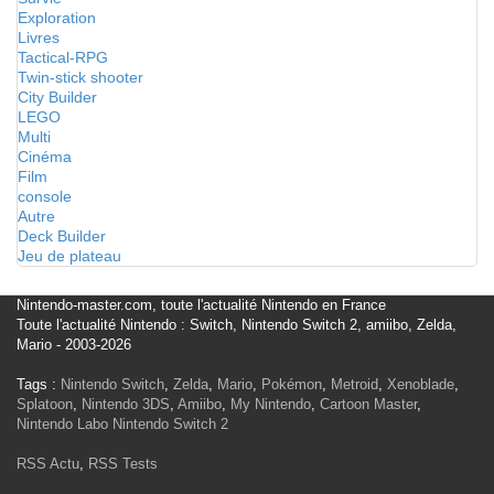
Exploration
Livres
Tactical-RPG
Twin-stick shooter
City Builder
LEGO
Multi
Cinéma
Film
console
Autre
Deck Builder
Jeu de plateau
Nintendo-master.com, toute l'actualité Nintendo en France
Toute l'actualité Nintendo : Switch, Nintendo Switch 2, amiibo, Zelda,
Mario - 2003-2026
Tags :
Nintendo Switch
,
Zelda
,
Mario
,
Pokémon
,
Metroid
,
Xenoblade
,
Splatoon
,
Nintendo 3DS
,
Amiibo
,
My Nintendo
,
Cartoon Master
,
Nintendo Labo
Nintendo Switch 2
RSS Actu
,
RSS Tests