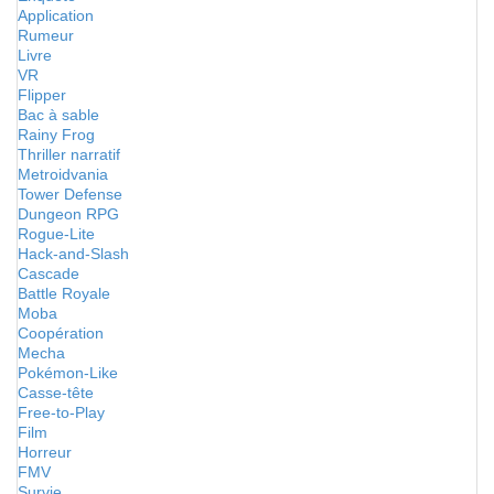
Application
Rumeur
Livre
VR
Flipper
Bac à sable
Rainy Frog
Thriller narratif
Metroidvania
Tower Defense
Dungeon RPG
Rogue-Lite
Hack-and-Slash
Cascade
Battle Royale
Moba
Coopération
Mecha
Pokémon-Like
Casse-tête
Free-to-Play
Film
Horreur
FMV
Survie