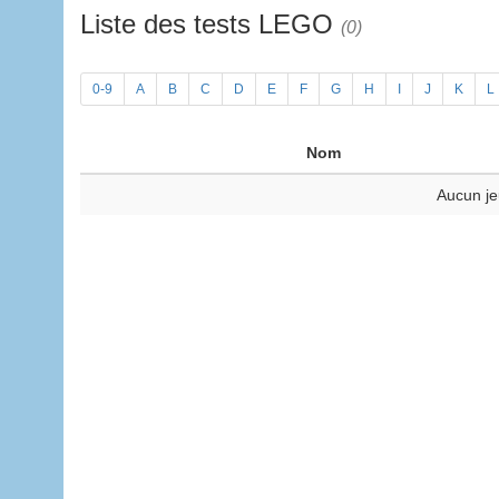
Liste des tests LEGO
(0)
0-9
A
B
C
D
E
F
G
H
I
J
K
L
Nom
Aucun je