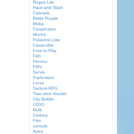
Rogue-Lite
Hack-and-Slash
Cascade
Battle Royale
Moba
Coopération
Mecha
Pokémon-Like
Casse-tête
Free-to-Play
Film
Horreur
FMV
Survie
Exploration
Livres
Tactical-RPG
Twin-stick shooter
City Builder
LEGO
Multi
Cinéma
Film
console
Autre