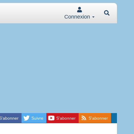
Connexion
S'abonner
Suivre
S'abonner
S'abonner