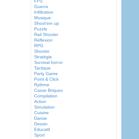
FPS
Guerre
Infiltration
Musique
Shoot'em up
Puzzle
Rail Shooter
Réflexion
RPG
Shooter
Stratégie
Survival horror
Tactique
Party Game
Point & Click
Rythme
Casse Briques
Compilation
Action
Simulation
Cuisine
Danse
Dessin
Educatif
Sport