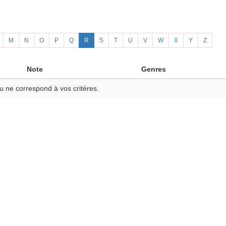
M
N
O
P
Q
R
S
T
U
V
W
X
Y
Z
Note
Genres
u ne correspond à vos critères.