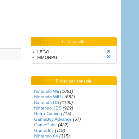
Filtres actifs
LEGO
MMORPG
Filtrer par console
Nintendo Wii
(1081)
Nintendo Wii U
(682)
Nintendo DS
(1100)
Nintendo 3DS
(929)
Retro-Gaming
(15)
GameBoy Advance
(67)
GameCube
(422)
GameBoy
(119)
Nintendo 64
(315)