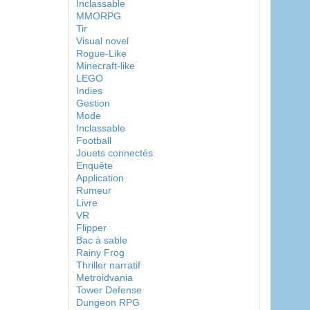
Inclassable
MMORPG
Tir
Visual novel
Rogue-Like
Minecraft-like
LEGO
Indies
Gestion
Mode
Inclassable
Football
Jouets connectés
Enquête
Application
Rumeur
Livre
VR
Flipper
Bac à sable
Rainy Frog
Thriller narratif
Metroidvania
Tower Defense
Dungeon RPG