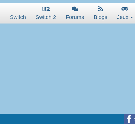
s
Switch
Switch 2
Forums
Blogs
Jeux