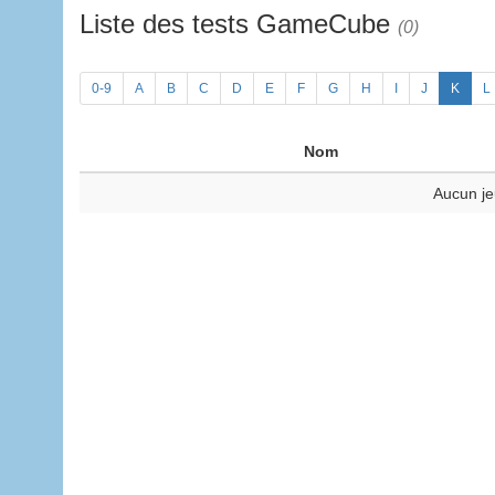
Liste des tests GameCube
(0)
0-9
A
B
C
D
E
F
G
H
I
J
K
L
Nom
Aucun je