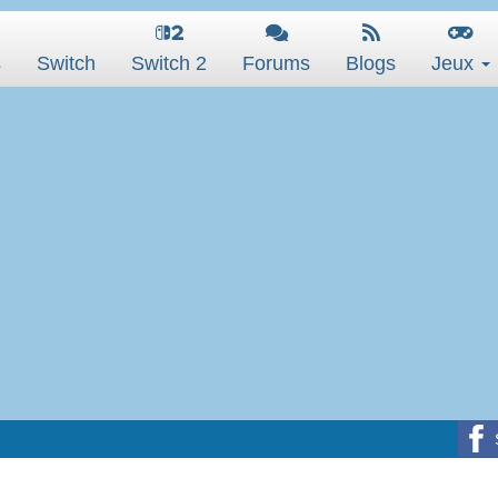
s
Switch
Switch 2
Forums
Blogs
Jeux