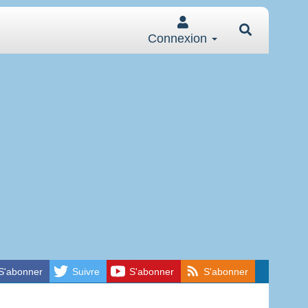
Connexion
S'abonner
Suivre
S'abonner
S'abonner