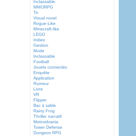
Inclassable
MMORPG
Tir
Visual novel
Rogue-Like
Minecraft-like
LEGO
Indies
Gestion
Mode
Inclassable
Football
Jouets connectés
Enquête
Application
Rumeur
Livre
VR
Flipper
Bac à sable
Rainy Frog
Thriller narratif
Metroidvania
Tower Defense
Dungeon RPG