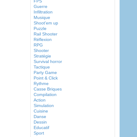
FPS
Guerre
Infiltration
Musique
Shoot'em up
Puzzle
Rail Shooter
Réflexion
RPG
Shooter
Stratégie
Survival horror
Tactique
Party Game
Point & Click
Rythme
Casse Briques
Compilation
Action
Simulation
Cuisine
Danse
Dessin
Educatif
Sport