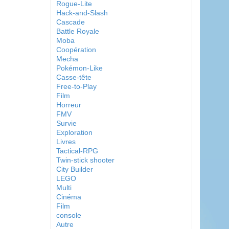
Rogue-Lite
Hack-and-Slash
Cascade
Battle Royale
Moba
Coopération
Mecha
Pokémon-Like
Casse-tête
Free-to-Play
Film
Horreur
FMV
Survie
Exploration
Livres
Tactical-RPG
Twin-stick shooter
City Builder
LEGO
Multi
Cinéma
Film
console
Autre