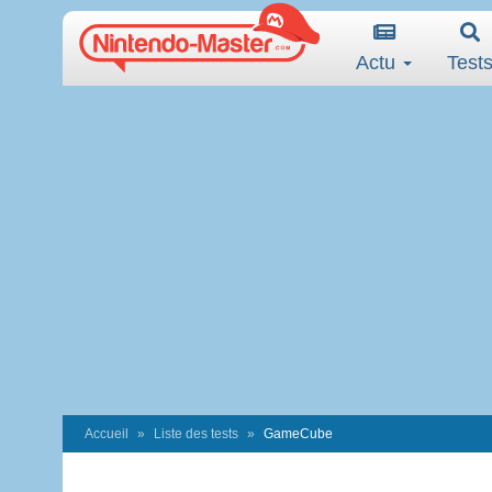
Actu
Test
Accueil
Liste des tests
GameCube