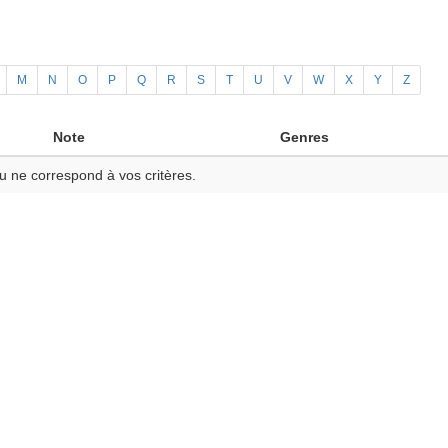
M
N
O
P
Q
R
S
T
U
V
W
X
Y
Z
Note
Genres
u ne correspond à vos critères.