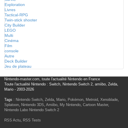
Exploration
Livres
Tactical-RPG
Twin-stick shooter
City Builder
LEGO
Multi
Cinéma
Film
console
Autre
Deck Builder
Jeu de plateau
Nintendo-master.com, toute l'actualité Nintendo en France
Toute l'actualité Nintendo : Switch, Nintendo Switch 2, amiibo, Zelda,
Mario - 2003-2026
Tags :
Nintendo Switch
,
Zelda
,
Mario
,
Pokémon
,
Metroid
,
Xenoblade
,
Splatoon
,
Nintendo 3DS
,
Amiibo
,
My Nintendo
,
Cartoon Master
,
Nintendo Labo
Nintendo Switch 2
RSS Actu
,
RSS Tests