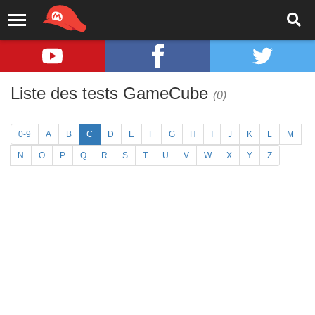
Liste des tests GameCube
(0)
0-9
A
B
C
D
E
F
G
H
I
J
K
L
M
N
O
P
Q
R
S
T
U
V
W
X
Y
Z