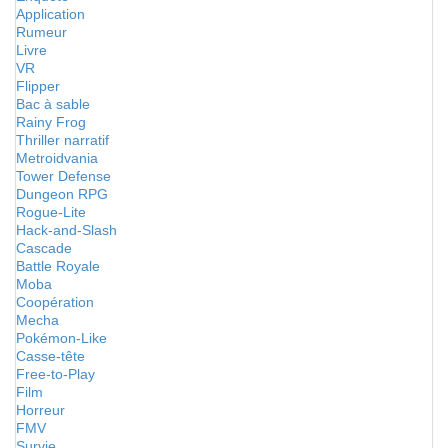
Application
Rumeur
Livre
VR
Flipper
Bac à sable
Rainy Frog
Thriller narratif
Metroidvania
Tower Defense
Dungeon RPG
Rogue-Lite
Hack-and-Slash
Cascade
Battle Royale
Moba
Coopération
Mecha
Pokémon-Like
Casse-tête
Free-to-Play
Film
Horreur
FMV
Survie