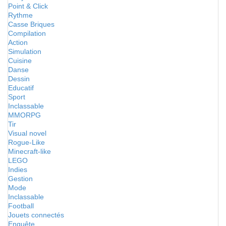
Point & Click
Rythme
Casse Briques
Compilation
Action
Simulation
Cuisine
Danse
Dessin
Educatif
Sport
Inclassable
MMORPG
Tir
Visual novel
Rogue-Like
Minecraft-like
LEGO
Indies
Gestion
Mode
Inclassable
Football
Jouets connectés
Enquête