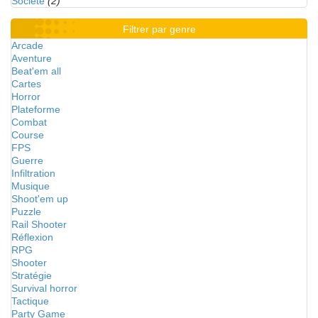
Société
(2)
Filtrer par genre
Arcade
Aventure
Beat'em all
Cartes
Horror
Plateforme
Combat
Course
FPS
Guerre
Infiltration
Musique
Shoot'em up
Puzzle
Rail Shooter
Réflexion
RPG
Shooter
Stratégie
Survival horror
Tactique
Party Game