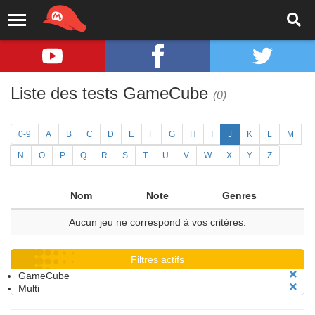
Liste des tests GameCube
(0)
0-9
A
B
C
D
E
F
G
H
I
J
K
L
M
N
O
P
Q
R
S
T
U
V
W
X
Y
Z
Nom
Note
Genres
Aucun jeu ne correspond à vos critères.
Filtres actifs
GameCube
Multi