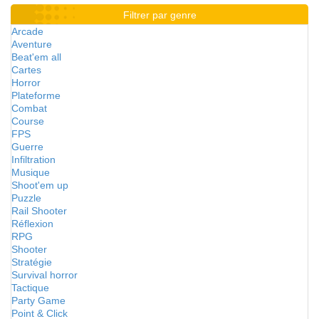
Filtrer par genre
Arcade
Aventure
Beat'em all
Cartes
Horror
Plateforme
Combat
Course
FPS
Guerre
Infiltration
Musique
Shoot'em up
Puzzle
Rail Shooter
Réflexion
RPG
Shooter
Stratégie
Survival horror
Tactique
Party Game
Point & Click