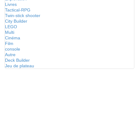
Livres
Tactical-RPG
Twin-stick shooter
City Builder
LEGO
Multi
Cinéma
Film
console
Autre
Deck Builder
Jeu de plateau