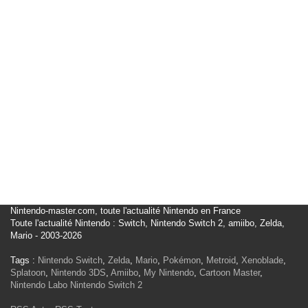
Nintendo-master.com, toute l'actualité Nintendo en France
Toute l'actualité Nintendo : Switch, Nintendo Switch 2, amiibo, Zelda,
Mario - 2003-2026
Tags :
Nintendo Switch
,
Zelda
,
Mario
,
Pokémon
,
Metroid
,
Xenoblade
,
Splatoon
,
Nintendo 3DS
,
Amiibo
,
My Nintendo
,
Cartoon Master
,
Nintendo Labo
Nintendo Switch 2