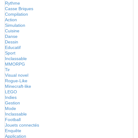
Rythme
Casse Briques
Compilation
Action
Simulation
Cuisine
Danse
Dessin
Educatif
Sport
Inclassable
MMORPG
Tir
Visual novel
Rogue-Like
Minecraft-like
LEGO
Indies
Gestion
Mode
Inclassable
Football
Jouets connectés
Enquête
Application