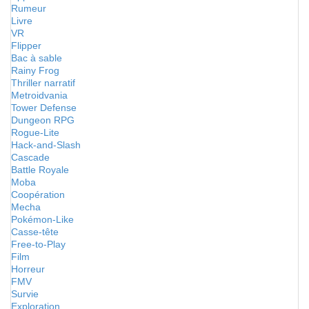
Rumeur
Livre
VR
Flipper
Bac à sable
Rainy Frog
Thriller narratif
Metroidvania
Tower Defense
Dungeon RPG
Rogue-Lite
Hack-and-Slash
Cascade
Battle Royale
Moba
Coopération
Mecha
Pokémon-Like
Casse-tête
Free-to-Play
Film
Horreur
FMV
Survie
Exploration