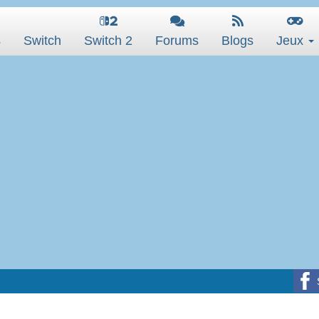
s
Switch
Switch 2
Forums
Blogs
Jeux