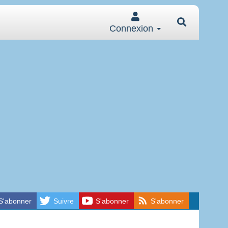
Connexion
S'abonner
Suivre
S'abonner
S'abonner