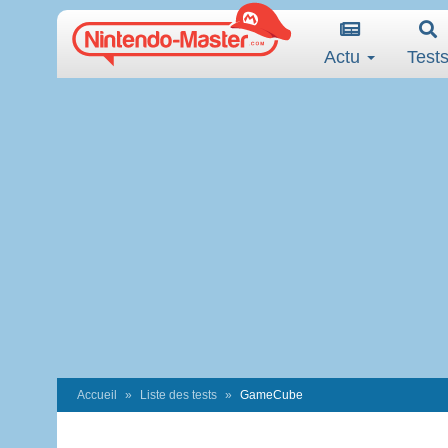
Actu
Test
Accueil
Liste des tests
GameCube