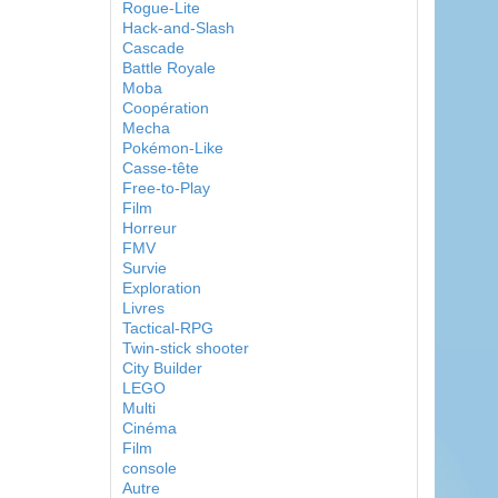
Rogue-Lite
Hack-and-Slash
Cascade
Battle Royale
Moba
Coopération
Mecha
Pokémon-Like
Casse-tête
Free-to-Play
Film
Horreur
FMV
Survie
Exploration
Livres
Tactical-RPG
Twin-stick shooter
City Builder
LEGO
Multi
Cinéma
Film
console
Autre