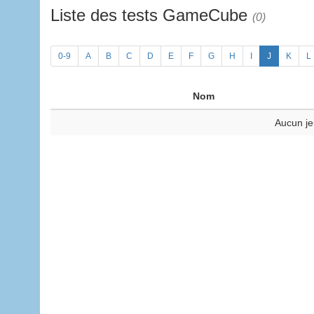
Liste des tests GameCube
(0)
0-9
A
B
C
D
E
F
G
H
I
J
K
L
Nom
Aucun je