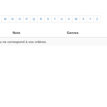
M
N
O
P
Q
R
S
T
U
V
W
X
Y
Z
Note
Genres
u ne correspond à vos critères.