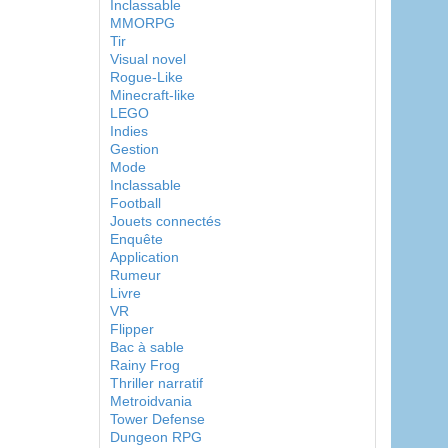
Inclassable
MMORPG
Tir
Visual novel
Rogue-Like
Minecraft-like
LEGO
Indies
Gestion
Mode
Inclassable
Football
Jouets connectés
Enquête
Application
Rumeur
Livre
VR
Flipper
Bac à sable
Rainy Frog
Thriller narratif
Metroidvania
Tower Defense
Dungeon RPG