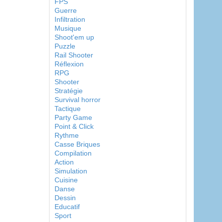
FPS
Guerre
Infiltration
Musique
Shoot'em up
Puzzle
Rail Shooter
Réflexion
RPG
Shooter
Stratégie
Survival horror
Tactique
Party Game
Point & Click
Rythme
Casse Briques
Compilation
Action
Simulation
Cuisine
Danse
Dessin
Educatif
Sport