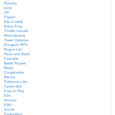
Rumeur
Livre
VR
Flipper
Bac à sable
Rainy Frog
Thriller narratif
Metroidvania
Tower Defense
Dungeon RPG
Rogue-Lite
Hack-and-Slash
Cascade
Battle Royale
Moba
Coopération
Mecha
Pokémon-Like
Casse-tête
Free-to-Play
Film
Horreur
FMV
Survie
Exploration