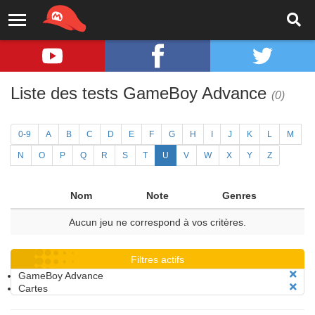
Liste des tests GameBoy Advance
(0)
0-9
A
B
C
D
E
F
G
H
I
J
K
L
M
N
O
P
Q
R
S
T
U
V
W
X
Y
Z
Nom
Note
Genres
Aucun jeu ne correspond à vos critères.
Filtres actifs
GameBoy Advance
Cartes