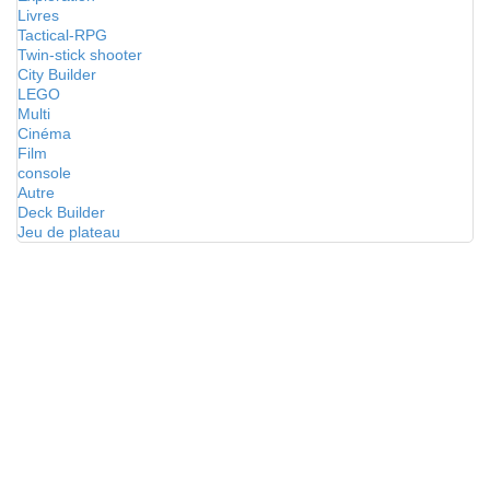
Livres
Tactical-RPG
Twin-stick shooter
City Builder
LEGO
Multi
Cinéma
Film
console
Autre
Deck Builder
Jeu de plateau