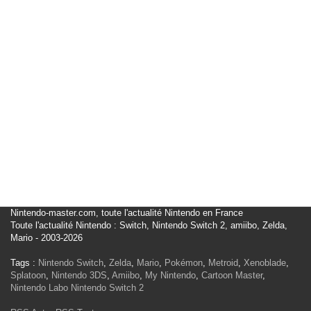
Nintendo-master.com, toute l'actualité Nintendo en France
Toute l'actualité Nintendo : Switch, Nintendo Switch 2, amiibo, Zelda,
Mario - 2003-2026
Tags :
Nintendo Switch
,
Zelda
,
Mario
,
Pokémon
,
Metroid
,
Xenoblade
,
Splatoon
,
Nintendo 3DS
,
Amiibo
,
My Nintendo
,
Cartoon Master
,
Nintendo Labo
Nintendo Switch 2