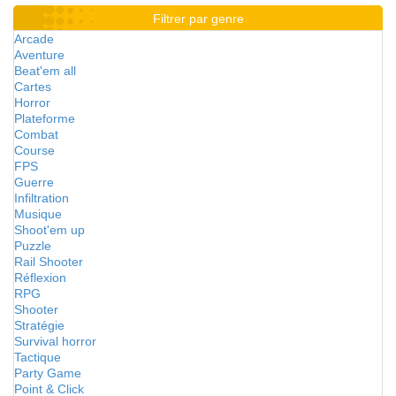
Filtrer par genre
Arcade
Aventure
Beat'em all
Cartes
Horror
Plateforme
Combat
Course
FPS
Guerre
Infiltration
Musique
Shoot'em up
Puzzle
Rail Shooter
Réflexion
RPG
Shooter
Stratégie
Survival horror
Tactique
Party Game
Point & Click