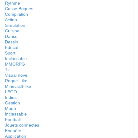
Rythme
Casse Briques
Compilation
Action
Simulation
Cuisine
Danse
Dessin
Educatif
Sport
Inclassable
MMORPG
Tir
Visual novel
Rogue-Like
Minecraft-like
LEGO
Indies
Gestion
Mode
Inclassable
Football
Jouets connectés
Enquête
Application