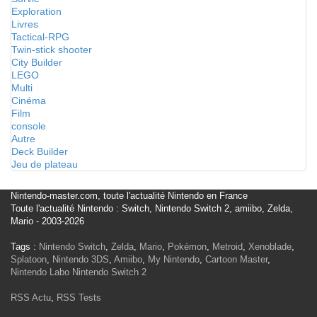
Exploration
Livres
Tactical-RPG
Twin-stick shooter
City Builder
LEGO
Multi
Cinéma
Film
console
Autre
Deck Builder
Jeu de plateau
Nintendo-master.com, toute l'actualité Nintendo en France
Toute l'actualité Nintendo : Switch, Nintendo Switch 2, amiibo, Zelda,
Mario - 2003-2026
Tags :
Nintendo Switch
,
Zelda
,
Mario
,
Pokémon
,
Metroid
,
Xenoblade
,
Splatoon
,
Nintendo 3DS
,
Amiibo
,
My Nintendo
,
Cartoon Master
,
Nintendo Labo
Nintendo Switch 2
RSS Actu
,
RSS Tests