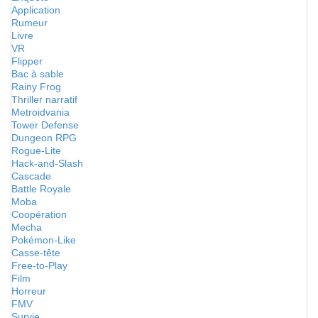
Application
Rumeur
Livre
VR
Flipper
Bac à sable
Rainy Frog
Thriller narratif
Metroidvania
Tower Defense
Dungeon RPG
Rogue-Lite
Hack-and-Slash
Cascade
Battle Royale
Moba
Coopération
Mecha
Pokémon-Like
Casse-tête
Free-to-Play
Film
Horreur
FMV
Survie