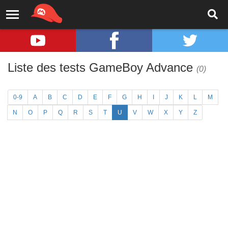
Liste des tests GameBoy Advance
(0)
0-9
A
B
C
D
E
F
G
H
I
J
K
L
M
N
O
P
Q
R
S
T
U
V
W
X
Y
Z