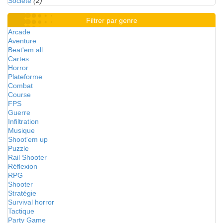
Société
(2)
Filtrer par genre
Arcade
Aventure
Beat'em all
Cartes
Horror
Plateforme
Combat
Course
FPS
Guerre
Infiltration
Musique
Shoot'em up
Puzzle
Rail Shooter
Réflexion
RPG
Shooter
Stratégie
Survival horror
Tactique
Party Game