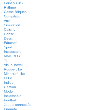
Point & Click
Rythme
Casse Briques
Compilation
Action
Simulation
Cuisine
Danse
Dessin
Educatif
Sport
Inclassable
MMORPG
Tir
Visual novel
Rogue-Like
Minecraft-like
LEGO
Indies
Gestion
Mode
Inclassable
Football
Jouets connectés
Enquête