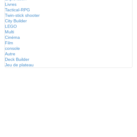
Livres
Tactical-RPG
Twin-stick shooter
City Builder
LEGO
Multi
Cinéma
Film
console
Autre
Deck Builder
Jeu de plateau