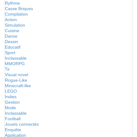
Rythme
Casse Briques
Compilation
Action
Simulation
Cuisine
Danse
Dessin
Educatif
Sport
Inclassable
MMORPG
Tir
Visual novel
Rogue-Like
Minecraft-like
LEGO
Indies
Gestion
Mode
Inclassable
Football
Jouets connectés
Enquête
Application