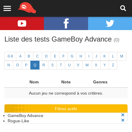
Liste des tests GameBoy Advance
(0)
0-9
A
B
C
D
E
F
G
H
I
J
K
L
M
N
O
P
Q
R
S
T
U
V
W
X
Y
Z
Nom
Note
Genres
Aucun jeu ne correspond à vos critères.
Filtres actifs
GameBoy Advance
Rogue-Like