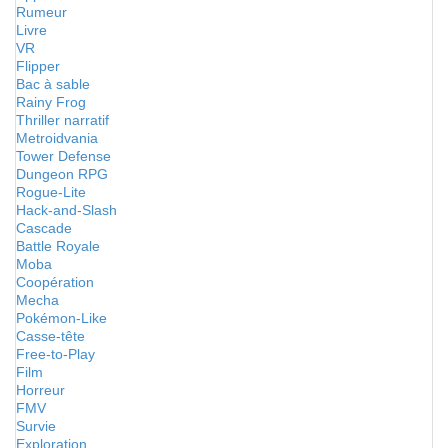
Rumeur
Livre
VR
Flipper
Bac à sable
Rainy Frog
Thriller narratif
Metroidvania
Tower Defense
Dungeon RPG
Rogue-Lite
Hack-and-Slash
Cascade
Battle Royale
Moba
Coopération
Mecha
Pokémon-Like
Casse-tête
Free-to-Play
Film
Horreur
FMV
Survie
Exploration