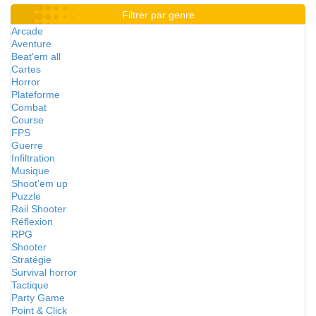
Filtrer par genre
Arcade
Aventure
Beat'em all
Cartes
Horror
Plateforme
Combat
Course
FPS
Guerre
Infiltration
Musique
Shoot'em up
Puzzle
Rail Shooter
Réflexion
RPG
Shooter
Stratégie
Survival horror
Tactique
Party Game
Point & Click