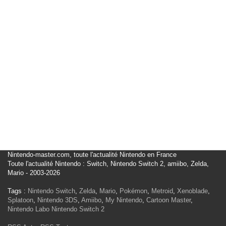
Nintendo-master.com, toute l'actualité Nintendo en France
Toute l'actualité Nintendo : Switch, Nintendo Switch 2, amiibo, Zelda,
Mario - 2003-2026
Tags :
Nintendo Switch
,
Zelda
,
Mario
,
Pokémon
,
Metroid
,
Xenoblade
,
Splatoon
,
Nintendo 3DS
,
Amiibo
,
My Nintendo
,
Cartoon Master
,
Nintendo Labo
Nintendo Switch 2