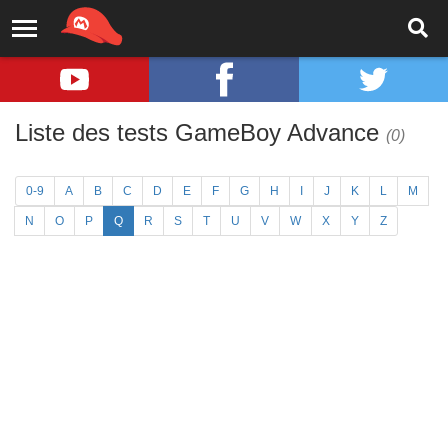
Liste des tests GameBoy Advance
(0)
0-9
A
B
C
D
E
F
G
H
I
J
K
L
M
N
O
P
Q
R
S
T
U
V
W
X
Y
Z