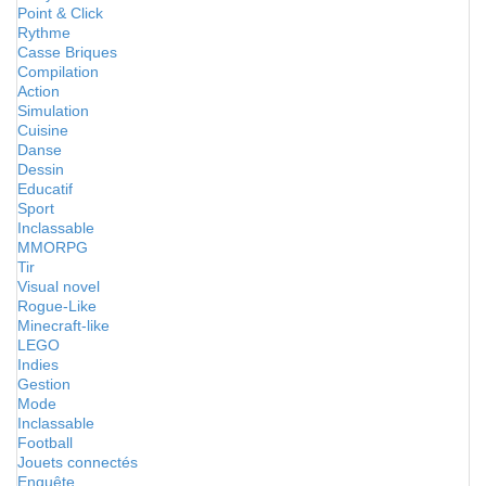
Point & Click
Rythme
Casse Briques
Compilation
Action
Simulation
Cuisine
Danse
Dessin
Educatif
Sport
Inclassable
MMORPG
Tir
Visual novel
Rogue-Like
Minecraft-like
LEGO
Indies
Gestion
Mode
Inclassable
Football
Jouets connectés
Enquête