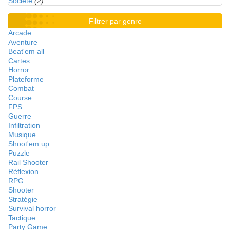
Société
(2)
Filtrer par genre
Arcade
Aventure
Beat'em all
Cartes
Horror
Plateforme
Combat
Course
FPS
Guerre
Infiltration
Musique
Shoot'em up
Puzzle
Rail Shooter
Réflexion
RPG
Shooter
Stratégie
Survival horror
Tactique
Party Game