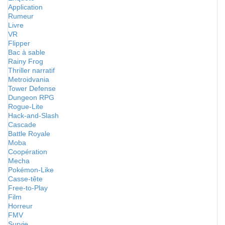
Application
Rumeur
Livre
VR
Flipper
Bac à sable
Rainy Frog
Thriller narratif
Metroidvania
Tower Defense
Dungeon RPG
Rogue-Lite
Hack-and-Slash
Cascade
Battle Royale
Moba
Coopération
Mecha
Pokémon-Like
Casse-tête
Free-to-Play
Film
Horreur
FMV
Survie