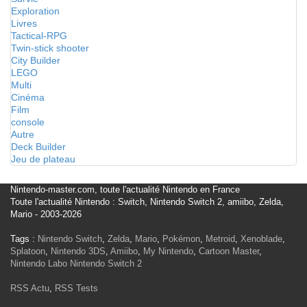
Exploration
Livres
Tactical-RPG
Twin-stick shooter
City Builder
LEGO
Multi
Cinéma
Film
console
Autre
Deck Builder
Jeu de plateau
Nintendo-master.com, toute l'actualité Nintendo en France
Toute l'actualité Nintendo : Switch, Nintendo Switch 2, amiibo, Zelda,
Mario - 2003-2026
Tags :
Nintendo Switch
,
Zelda
,
Mario
,
Pokémon
,
Metroid
,
Xenoblade
,
Splatoon
,
Nintendo 3DS
,
Amiibo
,
My Nintendo
,
Cartoon Master
,
Nintendo Labo
Nintendo Switch 2
RSS Actu
,
RSS Tests