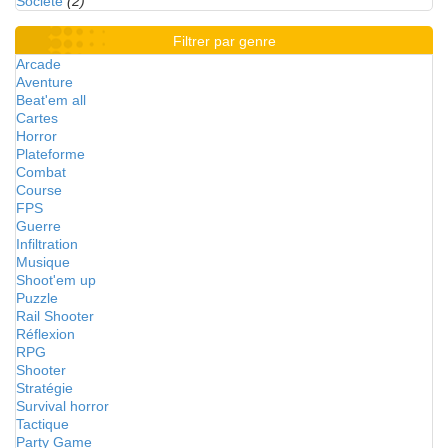
Société
(2)
Filtrer par genre
Arcade
Aventure
Beat'em all
Cartes
Horror
Plateforme
Combat
Course
FPS
Guerre
Infiltration
Musique
Shoot'em up
Puzzle
Rail Shooter
Réflexion
RPG
Shooter
Stratégie
Survival horror
Tactique
Party Game