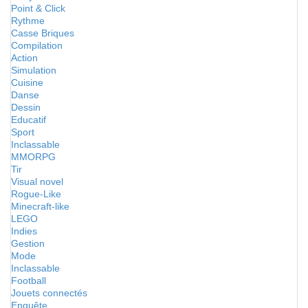
Point & Click
Rythme
Casse Briques
Compilation
Action
Simulation
Cuisine
Danse
Dessin
Educatif
Sport
Inclassable
MMORPG
Tir
Visual novel
Rogue-Like
Minecraft-like
LEGO
Indies
Gestion
Mode
Inclassable
Football
Jouets connectés
Enquête