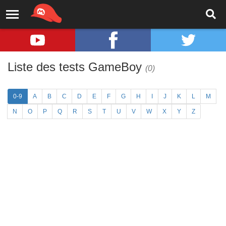
Liste des tests GameBoy
(0)
0-9
A
B
C
D
E
F
G
H
I
J
K
L
M
N
O
P
Q
R
S
T
U
V
W
X
Y
Z