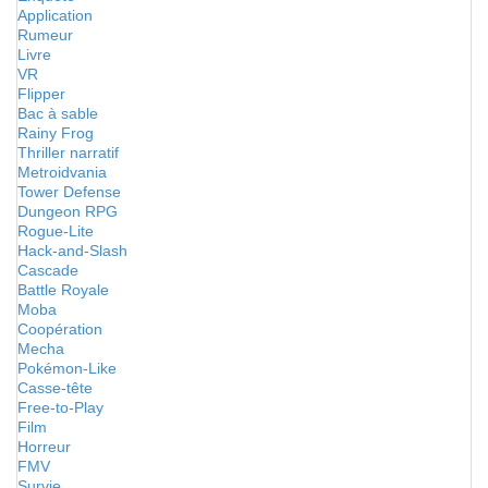
Application
Rumeur
Livre
VR
Flipper
Bac à sable
Rainy Frog
Thriller narratif
Metroidvania
Tower Defense
Dungeon RPG
Rogue-Lite
Hack-and-Slash
Cascade
Battle Royale
Moba
Coopération
Mecha
Pokémon-Like
Casse-tête
Free-to-Play
Film
Horreur
FMV
Survie