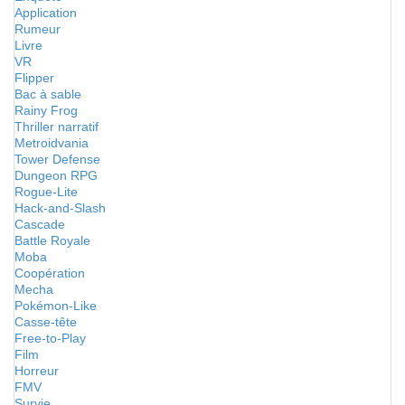
Application
Rumeur
Livre
VR
Flipper
Bac à sable
Rainy Frog
Thriller narratif
Metroidvania
Tower Defense
Dungeon RPG
Rogue-Lite
Hack-and-Slash
Cascade
Battle Royale
Moba
Coopération
Mecha
Pokémon-Like
Casse-tête
Free-to-Play
Film
Horreur
FMV
Survie