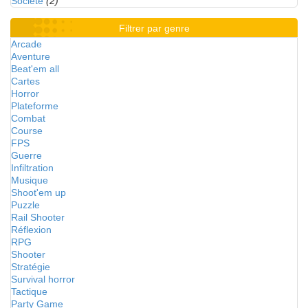
Société
(2)
Filtrer par genre
Arcade
Aventure
Beat'em all
Cartes
Horror
Plateforme
Combat
Course
FPS
Guerre
Infiltration
Musique
Shoot'em up
Puzzle
Rail Shooter
Réflexion
RPG
Shooter
Stratégie
Survival horror
Tactique
Party Game