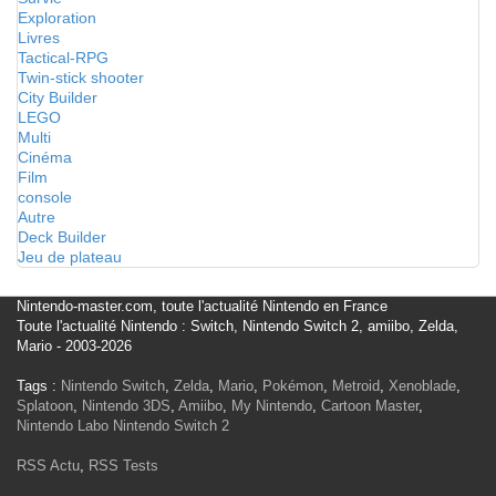
Exploration
Livres
Tactical-RPG
Twin-stick shooter
City Builder
LEGO
Multi
Cinéma
Film
console
Autre
Deck Builder
Jeu de plateau
Nintendo-master.com, toute l'actualité Nintendo en France
Toute l'actualité Nintendo : Switch, Nintendo Switch 2, amiibo, Zelda,
Mario - 2003-2026
Tags :
Nintendo Switch
,
Zelda
,
Mario
,
Pokémon
,
Metroid
,
Xenoblade
,
Splatoon
,
Nintendo 3DS
,
Amiibo
,
My Nintendo
,
Cartoon Master
,
Nintendo Labo
Nintendo Switch 2
RSS Actu
,
RSS Tests