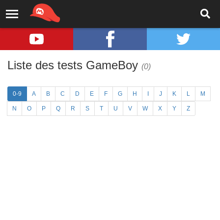
Liste des tests GameBoy
(0)
0-9
A
B
C
D
E
F
G
H
I
J
K
L
M
N
O
P
Q
R
S
T
U
V
W
X
Y
Z