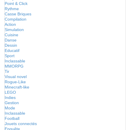
Point & Click
Rythme
Casse Briques
Compilation
Action
Simulation
Cuisine
Danse
Dessin
Educatif
Sport
Inclassable
MMORPG
Tir
Visual novel
Rogue-Like
Minecraft-like
LEGO
Indies
Gestion
Mode
Inclassable
Football
Jouets connectés
Enquête