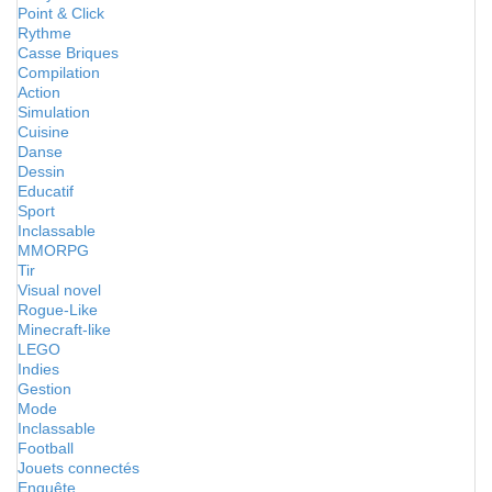
Point & Click
Rythme
Casse Briques
Compilation
Action
Simulation
Cuisine
Danse
Dessin
Educatif
Sport
Inclassable
MMORPG
Tir
Visual novel
Rogue-Like
Minecraft-like
LEGO
Indies
Gestion
Mode
Inclassable
Football
Jouets connectés
Enquête