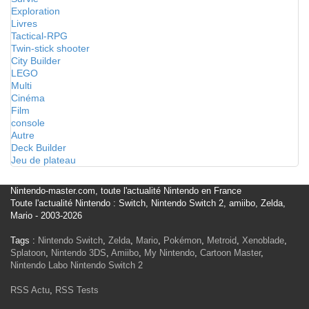
Exploration
Livres
Tactical-RPG
Twin-stick shooter
City Builder
LEGO
Multi
Cinéma
Film
console
Autre
Deck Builder
Jeu de plateau
Nintendo-master.com, toute l'actualité Nintendo en France
Toute l'actualité Nintendo : Switch, Nintendo Switch 2, amiibo, Zelda,
Mario - 2003-2026
Tags :
Nintendo Switch
,
Zelda
,
Mario
,
Pokémon
,
Metroid
,
Xenoblade
,
Splatoon
,
Nintendo 3DS
,
Amiibo
,
My Nintendo
,
Cartoon Master
,
Nintendo Labo
Nintendo Switch 2
RSS Actu
,
RSS Tests