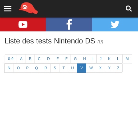
Liste des tests Nintendo DS
(0)
0-9
A
B
C
D
E
F
G
H
I
J
K
L
M
N
O
P
Q
R
S
T
U
V
W
X
Y
Z