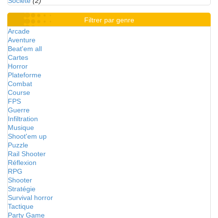
Société
(2)
Filtrer par genre
Arcade
Aventure
Beat'em all
Cartes
Horror
Plateforme
Combat
Course
FPS
Guerre
Infiltration
Musique
Shoot'em up
Puzzle
Rail Shooter
Réflexion
RPG
Shooter
Stratégie
Survival horror
Tactique
Party Game