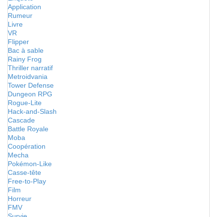
Application
Rumeur
Livre
VR
Flipper
Bac à sable
Rainy Frog
Thriller narratif
Metroidvania
Tower Defense
Dungeon RPG
Rogue-Lite
Hack-and-Slash
Cascade
Battle Royale
Moba
Coopération
Mecha
Pokémon-Like
Casse-tête
Free-to-Play
Film
Horreur
FMV
Survie