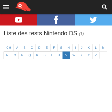
Liste des tests Nintendo DS
(1)
0-9
A
B
C
D
E
F
G
H
I
J
K
L
M
N
O
P
Q
R
S
T
U
V
W
X
Y
Z