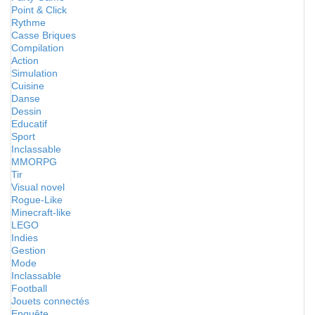
Point & Click
Rythme
Casse Briques
Compilation
Action
Simulation
Cuisine
Danse
Dessin
Educatif
Sport
Inclassable
MMORPG
Tir
Visual novel
Rogue-Like
Minecraft-like
LEGO
Indies
Gestion
Mode
Inclassable
Football
Jouets connectés
Enquête