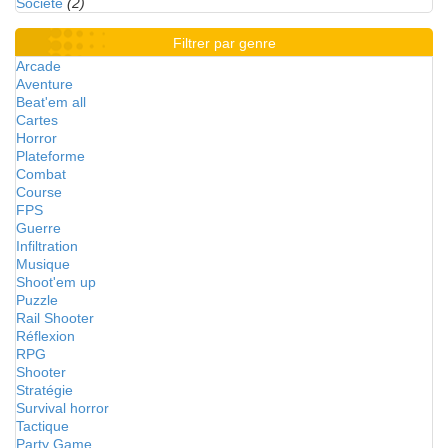
Société
(2)
Filtrer par genre
Arcade
Aventure
Beat'em all
Cartes
Horror
Plateforme
Combat
Course
FPS
Guerre
Infiltration
Musique
Shoot'em up
Puzzle
Rail Shooter
Réflexion
RPG
Shooter
Stratégie
Survival horror
Tactique
Party Game