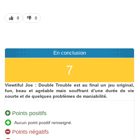
J’aime
J’aime
0
0
pas
En conclusion
7
Viewtiful Joe : Double Trouble est au final un jeu original,
fun, beau et agréable mais souffrant d’une durée de vie
courte et de quelques problèmes de maniabilité.
Points positifs
Aucun point positif renseigné.
Points négatifs