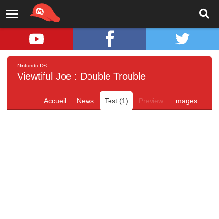
Nintendo DS
Viewtiful Joe : Double Trouble
Accueil
News
Test (1)
Preview
Images