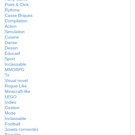
Point & Click
Rythme
Casse Briques
Compilation
Action
Simulation
Cuisine
Danse
Dessin
Educatif
Sport
Inclassable
MMORPG
Tir
Visual novel
Rogue-Like
Minecraft-like
LEGO
Indies
Gestion
Mode
Inclassable
Football
Jouets connectés
Enquête