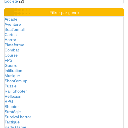
Société
(2)
Filtrer par genre
Arcade
Aventure
Beat'em all
Cartes
Horror
Plateforme
Combat
Course
FPS
Guerre
Infiltration
Musique
Shoot'em up
Puzzle
Rail Shooter
Réflexion
RPG
Shooter
Stratégie
Survival horror
Tactique
Party Game