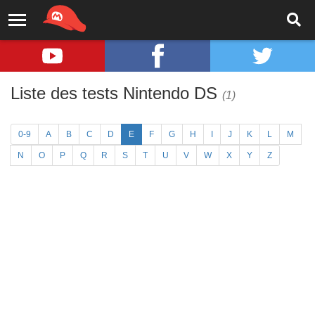
Liste des tests Nintendo DS
(1)
0-9
A
B
C
D
E
F
G
H
I
J
K
L
M
N
O
P
Q
R
S
T
U
V
W
X
Y
Z