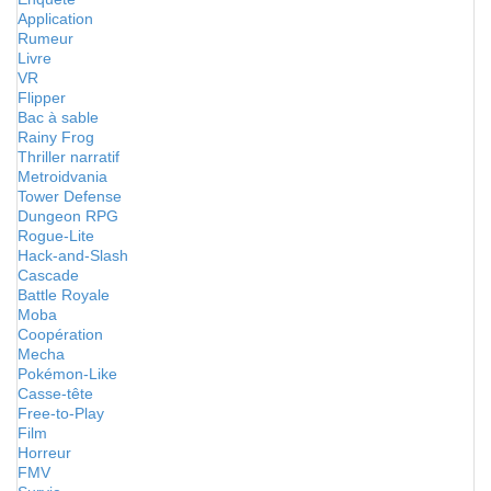
Application
Rumeur
Livre
VR
Flipper
Bac à sable
Rainy Frog
Thriller narratif
Metroidvania
Tower Defense
Dungeon RPG
Rogue-Lite
Hack-and-Slash
Cascade
Battle Royale
Moba
Coopération
Mecha
Pokémon-Like
Casse-tête
Free-to-Play
Film
Horreur
FMV