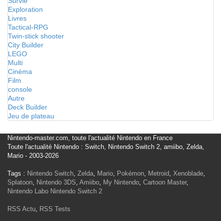
Survie
Exploration
Livres
Tactical-RPG
Twin-stick shooter
City Builder
LEGO
Multi
Cinéma
Film
console
Autre
Deck Builder
Jeu de plateau
Nintendo-master.com, toute l'actualité Nintendo en France
Toute l'actualité Nintendo : Switch, Nintendo Switch 2, amiibo, Zelda,
Mario - 2003-2026
Tags :
Nintendo Switch
,
Zelda
,
Mario
,
Pokémon
,
Metroid
,
Xenoblade
,
Splatoon
,
Nintendo 3DS
,
Amiibo
,
My Nintendo
,
Cartoon Master
,
Nintendo Labo
Nintendo Switch 2
RSS Actu
,
RSS Tests