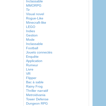
Inclassable
MMORPG
Tir
Visual novel
Rogue-Like
Minecraft-like
LEGO
Indies
Gestion
Mode
Inclassable
Football
Jouets connectés
Enquête
Application
Rumeur
Livre
VR
Flipper
Bac à sable
Rainy Frog
Thriller narratif
Metroidvania
Tower Defense
Dungeon RPG