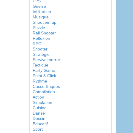
FPS
Guerre
Infiltration
Musique
Shoot'em up
Puzzle
Rail Shooter
Réflexion
RPG
Shooter
Stratégie
Survival horror
Tactique
Party Game
Point & Click
Rythme
Casse Briques
Compilation
Action
Simulation
Cuisine
Danse
Dessin
Educatif
Sport