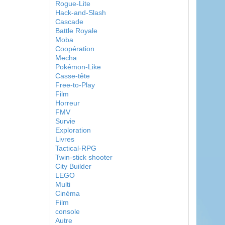
Rogue-Lite
Hack-and-Slash
Cascade
Battle Royale
Moba
Coopération
Mecha
Pokémon-Like
Casse-tête
Free-to-Play
Film
Horreur
FMV
Survie
Exploration
Livres
Tactical-RPG
Twin-stick shooter
City Builder
LEGO
Multi
Cinéma
Film
console
Autre