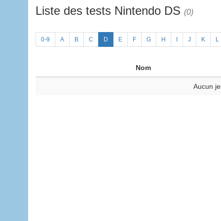
Liste des tests Nintendo DS
(0)
0-9
A
B
C
D
E
F
G
H
I
J
K
L
Nom
Aucun je