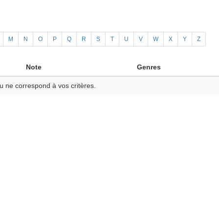
M
N
O
P
Q
R
S
T
U
V
W
X
Y
Z
Note
Genres
u ne correspond à vos critères.