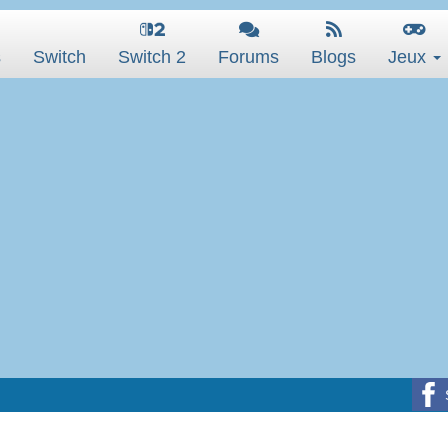
s
Switch
Switch 2
Forums
Blogs
Jeux