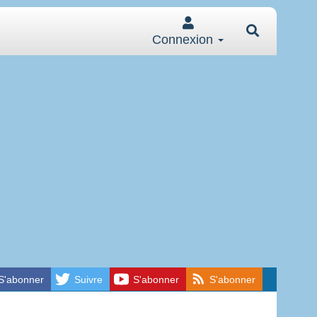
Connexion
S'abonner
Suivre
S'abonner
S'abonner