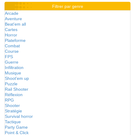
Filtrer par genre
Arcade
Aventure
Beat'em all
Cartes
Horror
Plateforme
Combat
Course
FPS
Guerre
Infiltration
Musique
Shoot'em up
Puzzle
Rail Shooter
Réflexion
RPG
Shooter
Stratégie
Survival horror
Tactique
Party Game
Point & Click