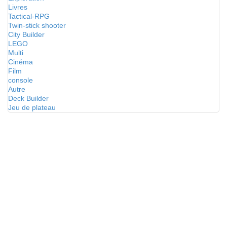
Livres
Tactical-RPG
Twin-stick shooter
City Builder
LEGO
Multi
Cinéma
Film
console
Autre
Deck Builder
Jeu de plateau