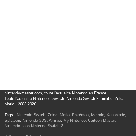
Nintendo-master.com, toute l'actualité Nintendo en France
Toute l'actualité Nintendo : Switch, Nintendo Switch 2, amiibo, Zelda,
Mario - 2003-2026
Tags :
Nintendo Switch
,
Zelda
,
Mario
,
Pokémon
,
Metroid
,
Xenoblade
,
Splatoon
,
Nintendo 3DS
,
Amiibo
,
My Nintendo
,
Cartoon Master
,
Nintendo Labo
Nintendo Switch 2