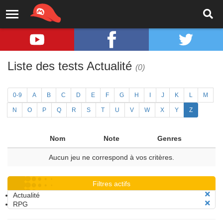
Liste des tests Actualité
(0)
0-9
A
B
C
D
E
F
G
H
I
J
K
L
M
N
O
P
Q
R
S
T
U
V
W
X
Y
Z
Nom
Note
Genres
Aucun jeu ne correspond à vos critères.
Filtres actifs
Actualité
RPG