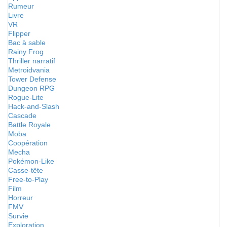
Rumeur
Livre
VR
Flipper
Bac à sable
Rainy Frog
Thriller narratif
Metroidvania
Tower Defense
Dungeon RPG
Rogue-Lite
Hack-and-Slash
Cascade
Battle Royale
Moba
Coopération
Mecha
Pokémon-Like
Casse-tête
Free-to-Play
Film
Horreur
FMV
Survie
Exploration