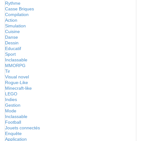
Rythme
Casse Briques
Compilation
Action
Simulation
Cuisine
Danse
Dessin
Educatif
Sport
Inclassable
MMORPG
Tir
Visual novel
Rogue-Like
Minecraft-like
LEGO
Indies
Gestion
Mode
Inclassable
Football
Jouets connectés
Enquête
Application