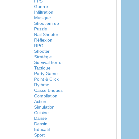
FPS
Guerre
Infiltration
Musique
Shoot'em up
Puzzle
Rail Shooter
Réflexion
RPG
Shooter
Stratégie
Survival horror
Tactique
Party Game
Point & Click
Rythme
Casse Briques
Compilation
Action
Simulation
Cuisine
Danse
Dessin
Educatif
Sport