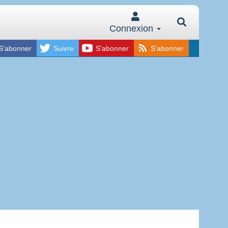
Connexion
S'abonner
Suivre
S'abonner
S'abonner