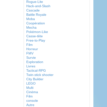
Rogue-Lite
Hack-and-Slash
Cascade
Battle Royale
Moba
Coopération
Mecha
Pokémon-Like
Casse-tête
Free-to-Play
Film
Horreur
FMV
Survie
Exploration
Livres
Tactical-RPG
Twin-stick shooter
City Builder
LEGO
Multi
Cinéma
Film
console
Autre