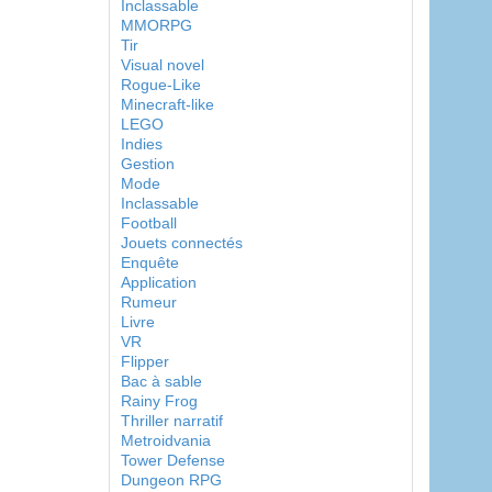
Inclassable
MMORPG
Tir
Visual novel
Rogue-Like
Minecraft-like
LEGO
Indies
Gestion
Mode
Inclassable
Football
Jouets connectés
Enquête
Application
Rumeur
Livre
VR
Flipper
Bac à sable
Rainy Frog
Thriller narratif
Metroidvania
Tower Defense
Dungeon RPG