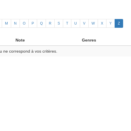
M
N
O
P
Q
R
S
T
U
V
W
X
Y
Z
Note
Genres
u ne correspond à vos critères.