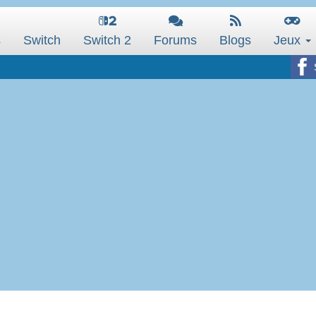
s
Switch
Switch 2
Forums
Blogs
Jeux