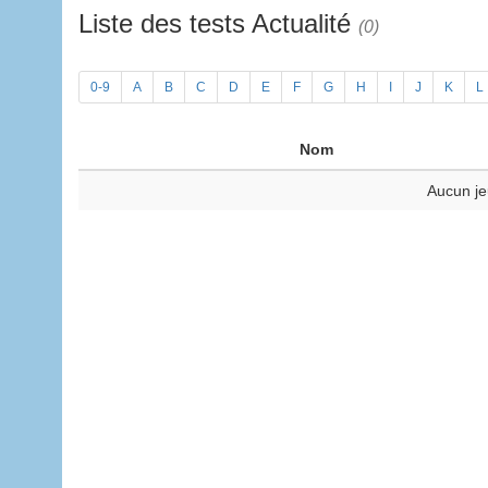
Liste des tests Actualité
(0)
0-9
A
B
C
D
E
F
G
H
I
J
K
L
Nom
Aucun je