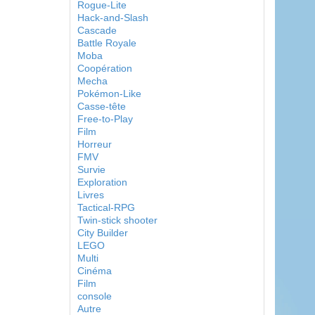
Rogue-Lite
Hack-and-Slash
Cascade
Battle Royale
Moba
Coopération
Mecha
Pokémon-Like
Casse-tête
Free-to-Play
Film
Horreur
FMV
Survie
Exploration
Livres
Tactical-RPG
Twin-stick shooter
City Builder
LEGO
Multi
Cinéma
Film
console
Autre