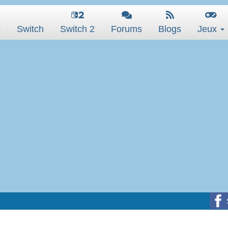
s
Switch
Switch 2
Forums
Blogs
Jeux