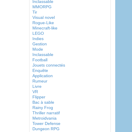
Inclassable
MMORPG
Tir
Visual novel
Rogue-Like
Minecraft-like
LEGO
Indies
Gestion
Mode
Inclassable
Football
Jouets connectés
Enquête
Application
Rumeur
Livre
VR
Flipper
Bac à sable
Rainy Frog
Thriller narratif
Metroidvania
Tower Defense
Dungeon RPG