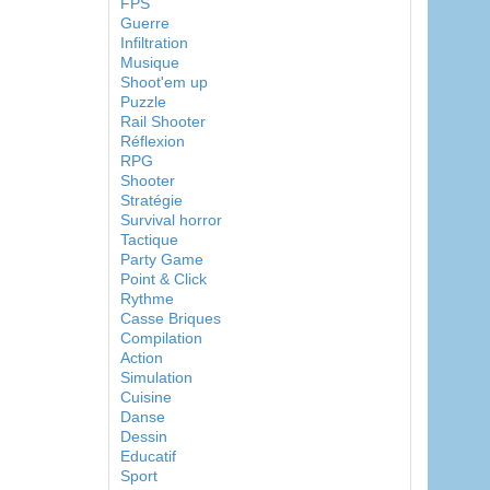
FPS
Guerre
Infiltration
Musique
Shoot'em up
Puzzle
Rail Shooter
Réflexion
RPG
Shooter
Stratégie
Survival horror
Tactique
Party Game
Point & Click
Rythme
Casse Briques
Compilation
Action
Simulation
Cuisine
Danse
Dessin
Educatif
Sport