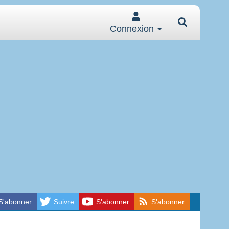
Connexion
S'abonner
Suivre
S'abonner
S'abonner