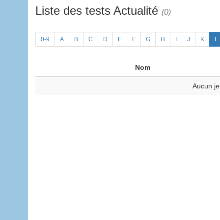
Liste des tests Actualité
(0)
0-9
A
B
C
D
E
F
G
H
I
J
K
L
Nom
Aucun je