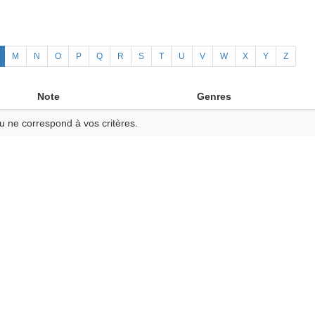
M
N
O
P
Q
R
S
T
U
V
W
X
Y
Z
Note
Genres
u ne correspond à vos critères.