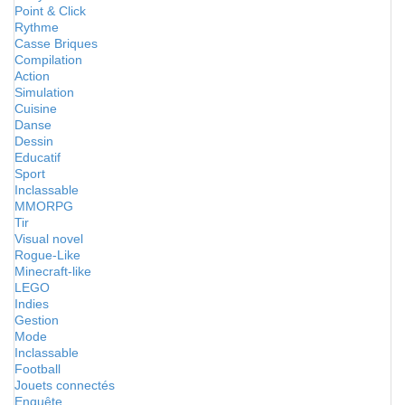
Point & Click
Rythme
Casse Briques
Compilation
Action
Simulation
Cuisine
Danse
Dessin
Educatif
Sport
Inclassable
MMORPG
Tir
Visual novel
Rogue-Like
Minecraft-like
LEGO
Indies
Gestion
Mode
Inclassable
Football
Jouets connectés
Enquête