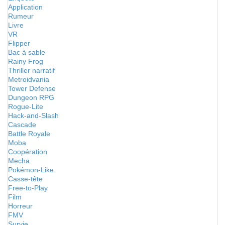
Application
Rumeur
Livre
VR
Flipper
Bac à sable
Rainy Frog
Thriller narratif
Metroidvania
Tower Defense
Dungeon RPG
Rogue-Lite
Hack-and-Slash
Cascade
Battle Royale
Moba
Coopération
Mecha
Pokémon-Like
Casse-tête
Free-to-Play
Film
Horreur
FMV
Survie