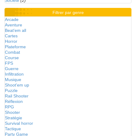
Société
(2)
Filtrer par genre
Arcade
Aventure
Beat'em all
Cartes
Horror
Plateforme
Combat
Course
FPS
Guerre
Infiltration
Musique
Shoot'em up
Puzzle
Rail Shooter
Réflexion
RPG
Shooter
Stratégie
Survival horror
Tactique
Party Game