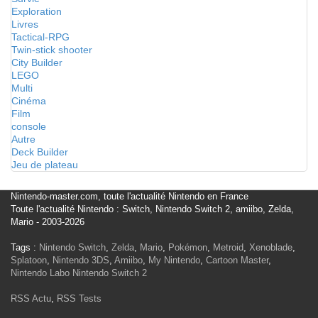
Exploration
Livres
Tactical-RPG
Twin-stick shooter
City Builder
LEGO
Multi
Cinéma
Film
console
Autre
Deck Builder
Jeu de plateau
Nintendo-master.com, toute l'actualité Nintendo en France
Toute l'actualité Nintendo : Switch, Nintendo Switch 2, amiibo, Zelda,
Mario - 2003-2026
Tags :
Nintendo Switch
,
Zelda
,
Mario
,
Pokémon
,
Metroid
,
Xenoblade
,
Splatoon
,
Nintendo 3DS
,
Amiibo
,
My Nintendo
,
Cartoon Master
,
Nintendo Labo
Nintendo Switch 2
RSS Actu
,
RSS Tests