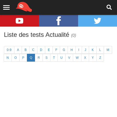
Liste des tests Actualité
(0)
0-9
A
B
C
D
E
F
G
H
I
J
K
L
M
N
O
P
Q
R
S
T
U
V
W
X
Y
Z