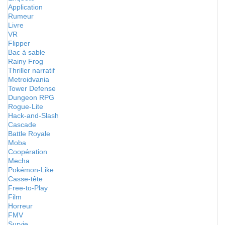
Application
Rumeur
Livre
VR
Flipper
Bac à sable
Rainy Frog
Thriller narratif
Metroidvania
Tower Defense
Dungeon RPG
Rogue-Lite
Hack-and-Slash
Cascade
Battle Royale
Moba
Coopération
Mecha
Pokémon-Like
Casse-tête
Free-to-Play
Film
Horreur
FMV
Survie