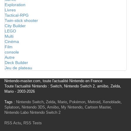
Exploration
Livres
Tactical-RPG
Twin-stick shooter
City Builder
LEGO
Multi
Cinéma
Film
console
Autre
Deck Builder
Jeu de plateau
Nintendo-master.com, toute l'actualité Nintendo en France
Toute l'actualité Nintendo : Switch, Nintendo Switch 2, amiibo, Zelda,
Mario - 2003-2026
Tags :
Nintendo Switch
,
Zelda
,
Mario
,
Pokémon
,
Metroid
,
Xenoblade
,
Splatoon
,
Nintendo 3DS
,
Amiibo
,
My Nintendo
,
Cartoon Master
,
Nintendo Labo
Nintendo Switch 2
RSS Actu
,
RSS Tests