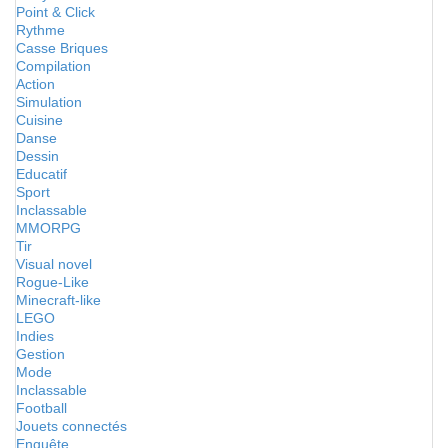
Point & Click
Rythme
Casse Briques
Compilation
Action
Simulation
Cuisine
Danse
Dessin
Educatif
Sport
Inclassable
MMORPG
Tir
Visual novel
Rogue-Like
Minecraft-like
LEGO
Indies
Gestion
Mode
Inclassable
Football
Jouets connectés
Enquête