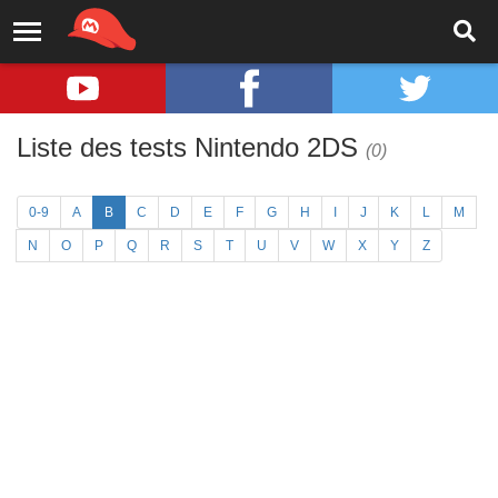
Liste des tests Nintendo 2DS
(0)
0-9
A
B
C
D
E
F
G
H
I
J
K
L
M
N
O
P
Q
R
S
T
U
V
W
X
Y
Z