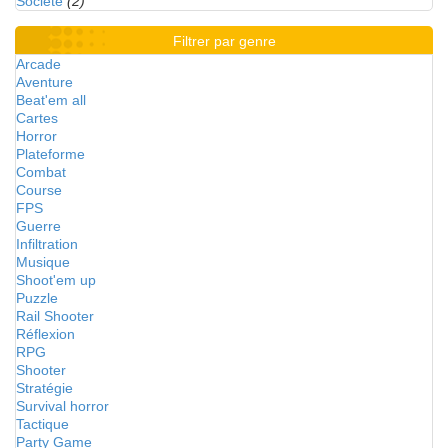
Société
(2)
Filtrer par genre
Arcade
Aventure
Beat'em all
Cartes
Horror
Plateforme
Combat
Course
FPS
Guerre
Infiltration
Musique
Shoot'em up
Puzzle
Rail Shooter
Réflexion
RPG
Shooter
Stratégie
Survival horror
Tactique
Party Game