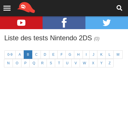
Liste des tests Nintendo 2DS
(0)
0-9
A
B
C
D
E
F
G
H
I
J
K
L
M
N
O
P
Q
R
S
T
U
V
W
X
Y
Z