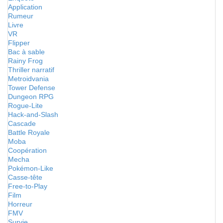
Application
Rumeur
Livre
VR
Flipper
Bac à sable
Rainy Frog
Thriller narratif
Metroidvania
Tower Defense
Dungeon RPG
Rogue-Lite
Hack-and-Slash
Cascade
Battle Royale
Moba
Coopération
Mecha
Pokémon-Like
Casse-tête
Free-to-Play
Film
Horreur
FMV
Survie