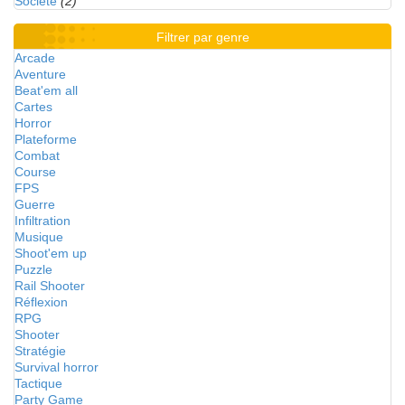
Société
(2)
Filtrer par genre
Arcade
Aventure
Beat'em all
Cartes
Horror
Plateforme
Combat
Course
FPS
Guerre
Infiltration
Musique
Shoot'em up
Puzzle
Rail Shooter
Réflexion
RPG
Shooter
Stratégie
Survival horror
Tactique
Party Game