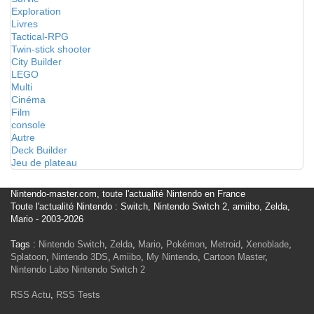
Exploration
Livres
Tactical-RPG
Twin-stick shooter
City Builder
LEGO
Multi
Cinéma
Film
console
Autre
Deck Builder
Jeu de plateau
Nintendo-master.com, toute l'actualité Nintendo en France
Toute l'actualité Nintendo : Switch, Nintendo Switch 2, amiibo, Zelda,
Mario - 2003-2026
Tags :
Nintendo Switch
,
Zelda
,
Mario
,
Pokémon
,
Metroid
,
Xenoblade
,
Splatoon
,
Nintendo 3DS
,
Amiibo
,
My Nintendo
,
Cartoon Master
,
Nintendo Labo
Nintendo Switch 2
RSS Actu
,
RSS Tests