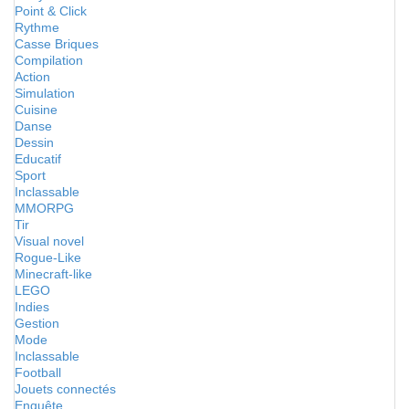
Point & Click
Rythme
Casse Briques
Compilation
Action
Simulation
Cuisine
Danse
Dessin
Educatif
Sport
Inclassable
MMORPG
Tir
Visual novel
Rogue-Like
Minecraft-like
LEGO
Indies
Gestion
Mode
Inclassable
Football
Jouets connectés
Enquête