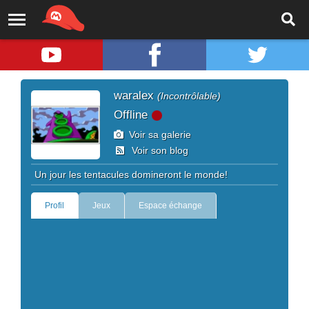
waralex
(Incontrôlable)
Offline
Voir sa galerie
Voir son blog
Un jour les tentacules domineront le monde!
Profil
Jeux
Espace échange