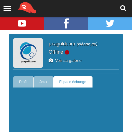
pxagoldcom
(Néophyte)
Offline
Voir sa galerie
Profil
Jeux
Espace échange