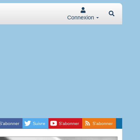
Connexion
S'abonner
Suivre
S'abonner
S'abonner