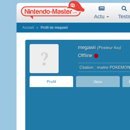
Actu
Test
Accueil
Profil de megawii
megawii
(Posteur fou)
Offline
Citation : maitre POKEMON ,
Profil
Jeux