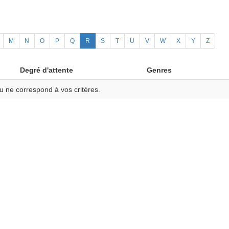
M
N
O
P
Q
R
S
T
U
V
W
X
Y
Z
Degré d'attente
Genres
u ne correspond à vos critères.