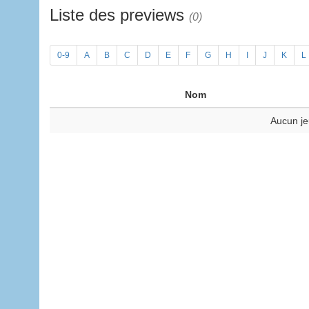
Liste des previews
(0)
0-9
A
B
C
D
E
F
G
H
I
J
K
L
Nom
Aucun je