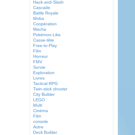
Hack-and-Slash
Cascade
Battle Royale
Moba
Coopération
Mecha
Pokémon-Like
Casse-tête
Free-to-Play
Film
Horreur
FMV
Survie
Exploration
Livres
Tactical-RPG
Twin-stick shooter
City Builder
LEGO
Multi
Cinéma
Film
console
Autre
Deck Builder