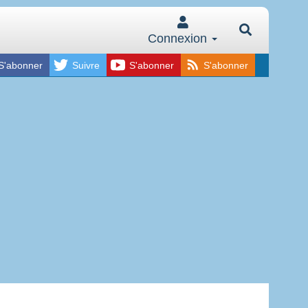
Connexion
S'abonner
Suivre
S'abonner
S'abonner