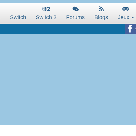
s
Switch
Switch 2
Forums
Blogs
Jeux