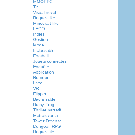
MMORPG
Tir
Visual novel
Rogue-Like
Minecraft-like
LEGO
Indies
Gestion
Mode
Inclassable
Football
Jouets connectés
Enquête
Application
Rumeur
Livre
VR
Flipper
Bac à sable
Rainy Frog
Thriller narratif
Metroidvania
Tower Defense
Dungeon RPG
Rogue-Lite