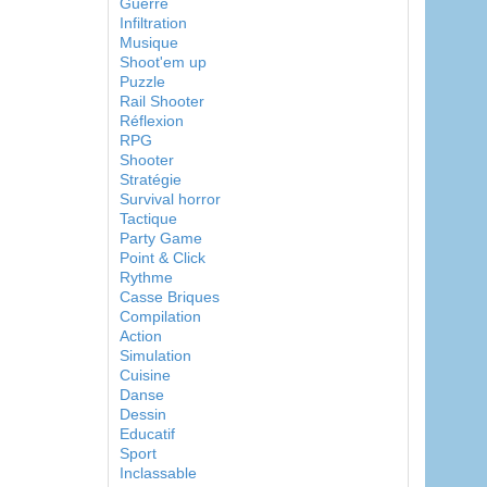
Guerre
Infiltration
Musique
Shoot'em up
Puzzle
Rail Shooter
Réflexion
RPG
Shooter
Stratégie
Survival horror
Tactique
Party Game
Point & Click
Rythme
Casse Briques
Compilation
Action
Simulation
Cuisine
Danse
Dessin
Educatif
Sport
Inclassable