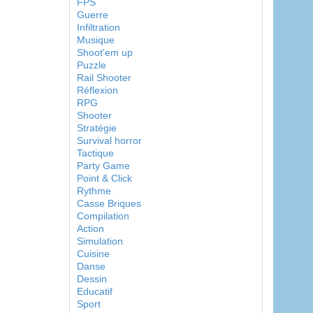
FPS
Guerre
Infiltration
Musique
Shoot'em up
Puzzle
Rail Shooter
Réflexion
RPG
Shooter
Stratégie
Survival horror
Tactique
Party Game
Point & Click
Rythme
Casse Briques
Compilation
Action
Simulation
Cuisine
Danse
Dessin
Educatif
Sport