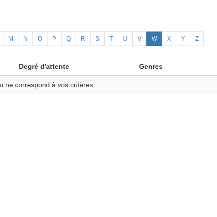
M
N
O
P
Q
R
S
T
U
V
W
X
Y
Z
Degré d'attente
Genres
u ne correspond à vos critères.