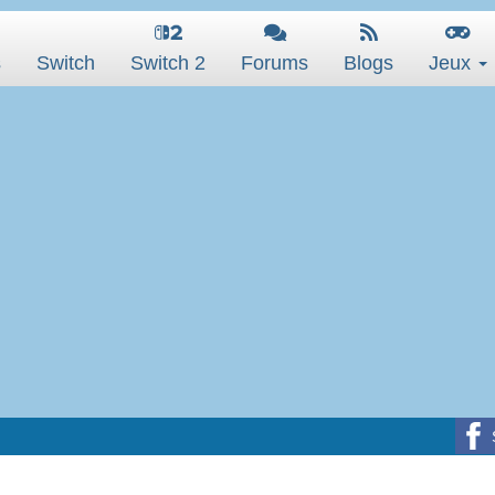
s
Switch
Switch 2
Forums
Blogs
Jeux