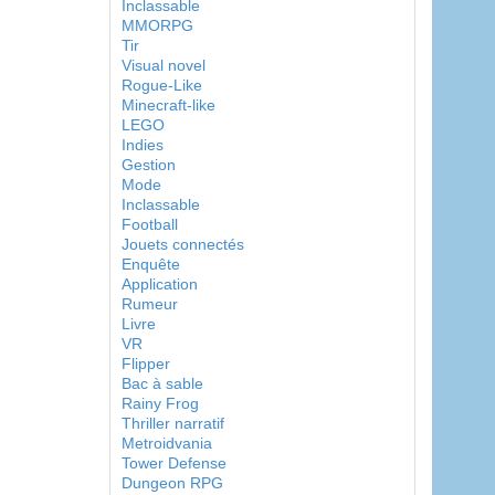
Inclassable
MMORPG
Tir
Visual novel
Rogue-Like
Minecraft-like
LEGO
Indies
Gestion
Mode
Inclassable
Football
Jouets connectés
Enquête
Application
Rumeur
Livre
VR
Flipper
Bac à sable
Rainy Frog
Thriller narratif
Metroidvania
Tower Defense
Dungeon RPG