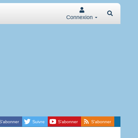
Connexion
S'abonner
Suivre
S'abonner
S'abonner