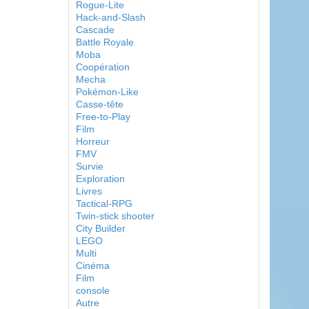
Rogue-Lite
Hack-and-Slash
Cascade
Battle Royale
Moba
Coopération
Mecha
Pokémon-Like
Casse-tête
Free-to-Play
Film
Horreur
FMV
Survie
Exploration
Livres
Tactical-RPG
Twin-stick shooter
City Builder
LEGO
Multi
Cinéma
Film
console
Autre