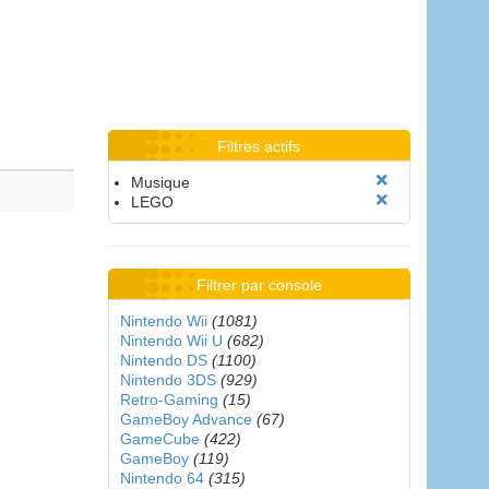
Filtres actifs
Musique
LEGO
Filtrer par console
Nintendo Wii
(1081)
Nintendo Wii U
(682)
Nintendo DS
(1100)
Nintendo 3DS
(929)
Retro-Gaming
(15)
GameBoy Advance
(67)
GameCube
(422)
GameBoy
(119)
Nintendo 64
(315)