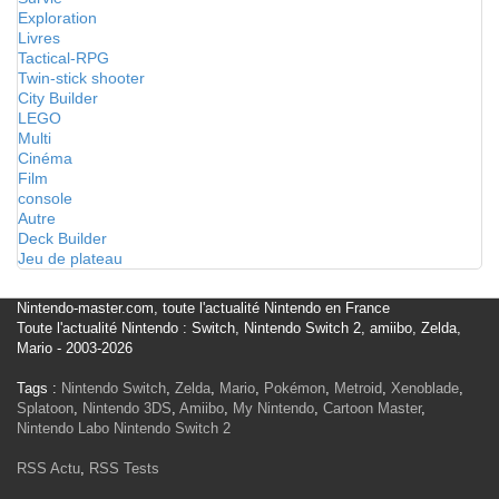
Exploration
Livres
Tactical-RPG
Twin-stick shooter
City Builder
LEGO
Multi
Cinéma
Film
console
Autre
Deck Builder
Jeu de plateau
Nintendo-master.com, toute l'actualité Nintendo en France
Toute l'actualité Nintendo : Switch, Nintendo Switch 2, amiibo, Zelda,
Mario - 2003-2026
Tags :
Nintendo Switch
,
Zelda
,
Mario
,
Pokémon
,
Metroid
,
Xenoblade
,
Splatoon
,
Nintendo 3DS
,
Amiibo
,
My Nintendo
,
Cartoon Master
,
Nintendo Labo
Nintendo Switch 2
RSS Actu
,
RSS Tests