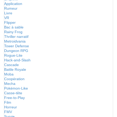
Application
Rumeur
Livre
VR
Flipper
Bac à sable
Rainy Frog
Thriller narratif
Metroidvania
Tower Defense
Dungeon RPG
Rogue-Lite
Hack-and-Slash
Cascade
Battle Royale
Moba
Coopération
Mecha
Pokémon-Like
Casse-tête
Free-to-Play
Film
Horreur
FMV
Survie