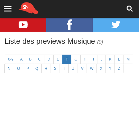
Liste des previews Musique
(0)
0-9
A
B
C
D
E
F
G
H
I
J
K
L
M
N
O
P
Q
R
S
T
U
V
W
X
Y
Z