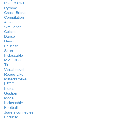
Point & Click
Rythme
Casse Briques
Compilation
Action
Simulation
Cuisine
Danse
Dessin
Educatif
Sport
Inclassable
MMORPG
Tir
Visual novel
Rogue-Like
Minecraft-like
LEGO
Indies
Gestion
Mode
Inclassable
Football
Jouets connectés
Enquête