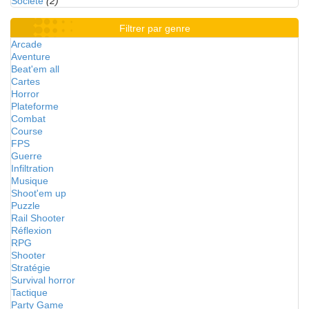
Société
(2)
Filtrer par genre
Arcade
Aventure
Beat'em all
Cartes
Horror
Plateforme
Combat
Course
FPS
Guerre
Infiltration
Musique
Shoot'em up
Puzzle
Rail Shooter
Réflexion
RPG
Shooter
Stratégie
Survival horror
Tactique
Party Game