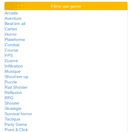
Filtrer par genre
Arcade
Aventure
Beat'em all
Cartes
Horror
Plateforme
Combat
Course
FPS
Guerre
Infiltration
Musique
Shoot'em up
Puzzle
Rail Shooter
Réflexion
RPG
Shooter
Stratégie
Survival horror
Tactique
Party Game
Point & Click