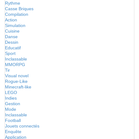
Rythme
Casse Briques
Compilation
Action
Simulation
Cuisine
Danse
Dessin
Educatif
Sport
Inclassable
MMORPG
Tir
Visual novel
Rogue-Like
Minecraft-like
LEGO
Indies
Gestion
Mode
Inclassable
Football
Jouets connectés
Enquête
Application