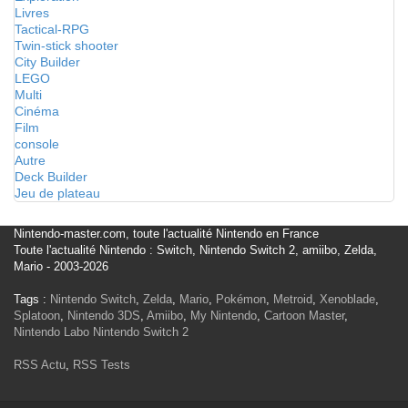
Livres
Tactical-RPG
Twin-stick shooter
City Builder
LEGO
Multi
Cinéma
Film
console
Autre
Deck Builder
Jeu de plateau
Nintendo-master.com, toute l'actualité Nintendo en France
Toute l'actualité Nintendo : Switch, Nintendo Switch 2, amiibo, Zelda,
Mario - 2003-2026
Tags :
Nintendo Switch
,
Zelda
,
Mario
,
Pokémon
,
Metroid
,
Xenoblade
,
Splatoon
,
Nintendo 3DS
,
Amiibo
,
My Nintendo
,
Cartoon Master
,
Nintendo Labo
Nintendo Switch 2
RSS Actu
,
RSS Tests