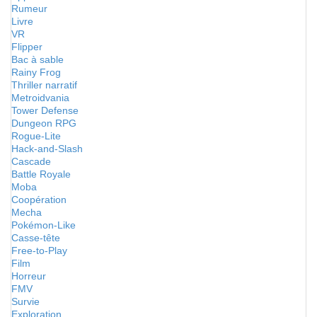
Rumeur
Livre
VR
Flipper
Bac à sable
Rainy Frog
Thriller narratif
Metroidvania
Tower Defense
Dungeon RPG
Rogue-Lite
Hack-and-Slash
Cascade
Battle Royale
Moba
Coopération
Mecha
Pokémon-Like
Casse-tête
Free-to-Play
Film
Horreur
FMV
Survie
Exploration