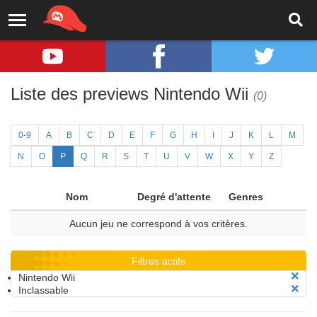
Liste des previews Nintendo Wii
(0)
0-9
A
B
C
D
E
F
G
H
I
J
K
L
M
N
O
P
Q
R
S
T
U
V
W
X
Y
Z
Nom
Degré d'attente
Genres
Aucun jeu ne correspond à vos critères.
Filtres actifs
Nintendo Wii
Inclassable