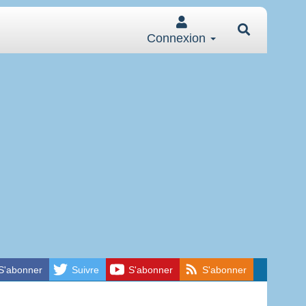
Connexion
S'abonner
Suivre
S'abonner
S'abonner