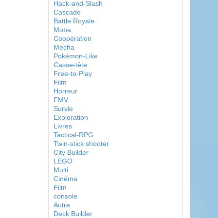
Hack-and-Slash
Cascade
Battle Royale
Moba
Coopération
Mecha
Pokémon-Like
Casse-tête
Free-to-Play
Film
Horreur
FMV
Survie
Exploration
Livres
Tactical-RPG
Twin-stick shooter
City Builder
LEGO
Multi
Cinéma
Film
console
Autre
Deck Builder