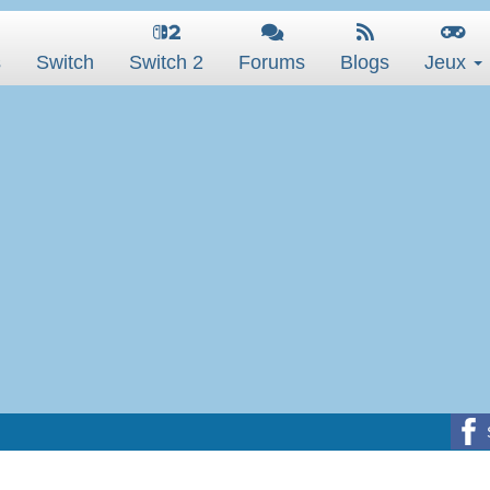
s
Switch
Switch 2
Forums
Blogs
Jeux