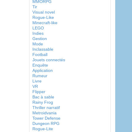
MMORPG
Tir
Visual novel
Rogue-Like
Minecraft-like
LEGO
Indies
Gestion
Mode
Inclassable
Football
Jouets connectés
Enquête
Application
Rumeur
Livre
VR
Flipper
Bac à sable
Rainy Frog
Thriller narratif
Metroidvania
Tower Defense
Dungeon RPG
Rogue-Lite