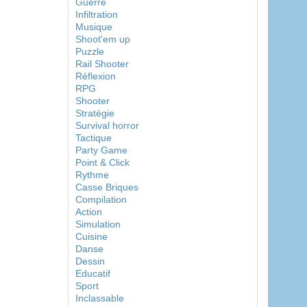
Guerre
Infiltration
Musique
Shoot'em up
Puzzle
Rail Shooter
Réflexion
RPG
Shooter
Stratégie
Survival horror
Tactique
Party Game
Point & Click
Rythme
Casse Briques
Compilation
Action
Simulation
Cuisine
Danse
Dessin
Educatif
Sport
Inclassable