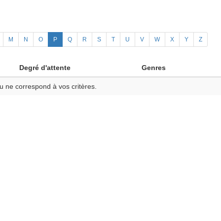
M
N
O
P
Q
R
S
T
U
V
W
X
Y
Z
Degré d'attente
Genres
u ne correspond à vos critères.