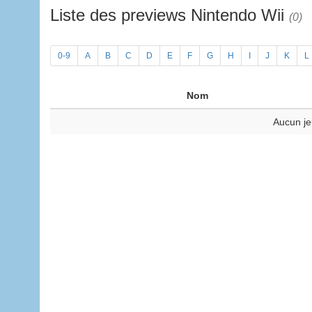
Liste des previews Nintendo Wii
(0)
0-9
A
B
C
D
E
F
G
H
I
J
K
L
Nom
Aucun je